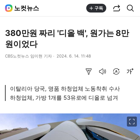
공유하기
통합검색
노컷뉴스
구독
380만원 짜리 '디올 백', 원가는 8만
원이었다
CBS노컷뉴스 임미현 기자
2024. 6. 14. 11:48
요약보기
음성으로 듣기
번역 설정
글씨크기 조절하기
이탈리아 당국, 명품 하청업체 노동착취 수사
하청업체, 가방 1개를 53유로에 디올로 넘겨
이미지 크게 보기