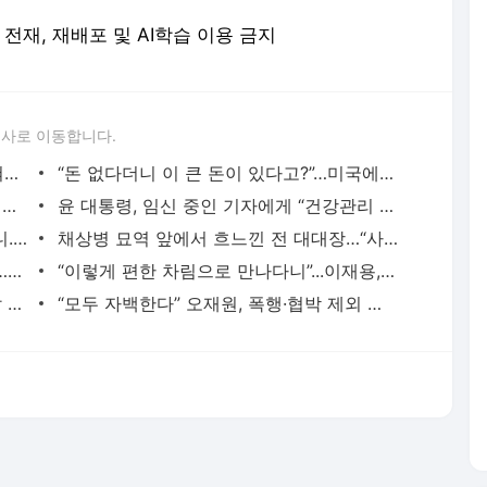
 무단 전재, 재배포 및 AI학습 이용 금지
론사로 이동합니다.
“리튬 대박 터지나”…한국, 2만5천톤 묻혀있는 ‘이곳’ 단독탐사 - 매일경제
“돈 없다더니 이 큰 돈이 있다고?”…미국에 벌금 6조원 내겠다는 권도형 - 매일경제
박세리 父 사문서 위조 논란에…새만금개발청 “우선협상자 취소” - 매일경제
윤 대통령, 임신 중인 기자에게 “건강관리 잘하길”...전용기서 기자단 격려 - 매일경제
380만원짜리 명품백 원가가 8만원이라니...“이건 해도해도 너무하잖아” - 매일경제
채상병 묘역 앞에서 흐느낀 전 대대장…“사령부가 차별·학대” - 매일경제
십자가에 손발 묶여 총살되는 순간 생생…독립운동가 희귀사진 첫 공개 - 매일경제
“이렇게 편한 차림으로 만나다니”...이재용, 저커버그 자택서 단독 미팅 - 매일경제
‘자동차 전쟁’ 40년만에 불붙었다…EU 칼 빼들자, 중국 보복 예고 - 매일경제
“모두 자백한다” 오재원, 폭행·협박 제외 혐의 인정…‘대리 처방 연루’ 야구 후배들도 구제