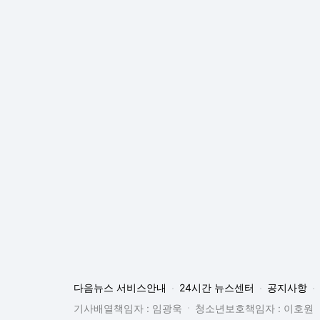
다음뉴스 서비스안내
24시간 뉴스센터
공지사항
기사배열책임자 : 임광욱
청소년보호책임자 : 이호원
뉴스 기사에 대한 저작권 및 법적 책임은 자료제공사 또는
© Daum Corp.