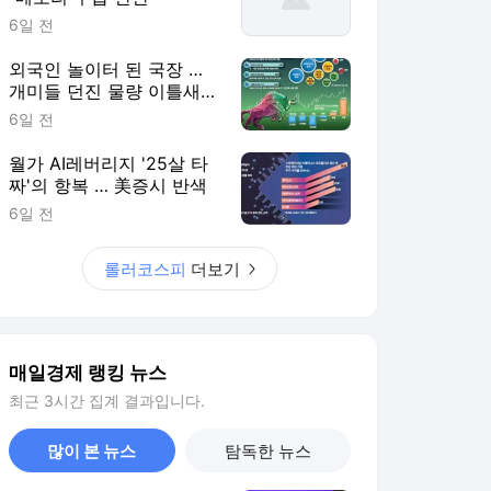
개미들 던진 물량 이틀새
8.5조 쓸어담아
6일 전
월가 AI레버리지 '25살 타
짜'의 항복 … 美증시 반색
6일 전
롤러코스피
더보기
매일경제 랭킹 뉴스
최근 3시간 집계 결과입니다.
많이 본 뉴스
탐독한 뉴스
1
김민석 “과반 승리
99.99%” vs 정청래 “TV
토론으로 게임 끝”
7시간 전