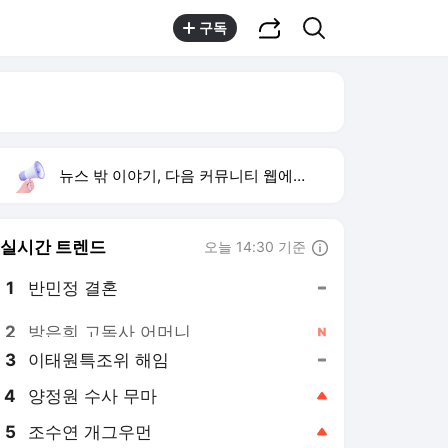
공유하기
검색
구독
뉴스 밖 이야기, 다음 커뮤니티 웹에서 보기
실시간 트렌드
오늘 14:30 기준
툴팁보기
1
반민정 결혼
,유지
2
방은희 고독사 어머니
,신규
3
이태원특조위 해임
,유지
4
양정원 수사 무마
,상승
5
조수연 개그우먼
,상승
6
휴젤 상반기 역대 최대 실적
,신규
7
박성호 원조 갸루상
,신규