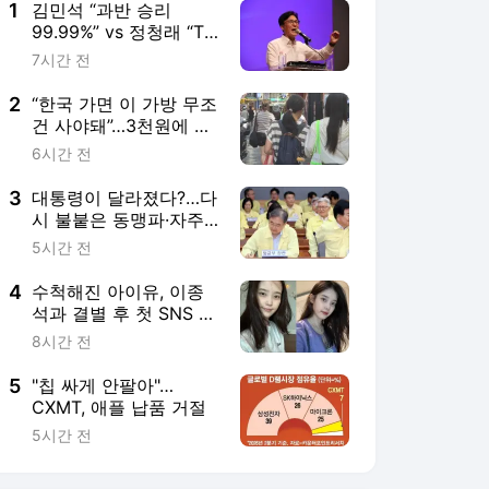
2
“한국 가면 이 가방 무조
건 사야돼”…3천원에 외
국인들 싹쓸이해 간다는
6시간 전
데
3
대통령이 달라졌다?…다
시 불붙은 동맹파·자주
파 대북정책 ‘기싸움’
5시간 전
4
수척해진 아이유, 이종
석과 결별 후 첫 SNS 게
시물 보니…
8시간 전
5
"칩 싸게 안팔아"…
CXMT, 애플 납품 거절
5시간 전
서비스 바로가기
뉴스
연예
스포츠