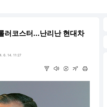
롤러코스터...난리난 현대차
. 6. 14. 11:27
요약보기
음성으로 듣기
번역 설정
글씨크기 조절하기
인쇄하기