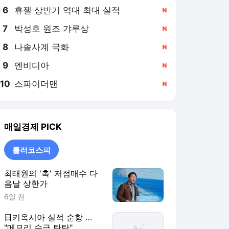
8
나솔사계 국화
,신규
9
엔비디아
,신규
10
스파이더맨
,신규
매일경제
PICK
롤러코스피
최태원의 '촉' 저점매수 다
음날 상한가
6일 전
日키옥시아 실적 순항 …
"메모리 수급 탄탄"
6일 전
외국인 놀이터 된 국장 …