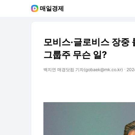
매일경제
모비스·글로비스 장중 
그룹주 무슨 일?
백지연 매경닷컴 기자(gobaek@mk.co.kr)
2024