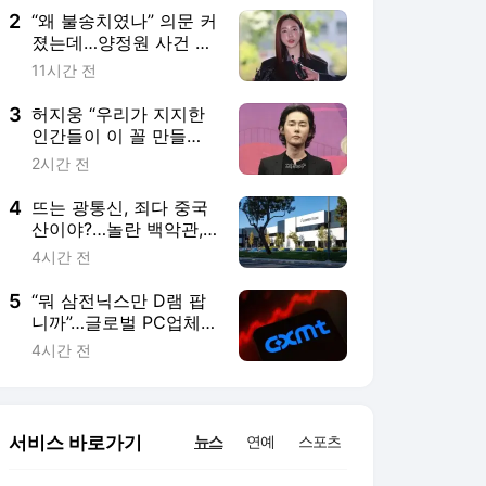
2
“왜 불송치였나” 의문 커
졌는데…양정원 사건 맡
았던 경찰 결국 구속
11시간 전
3
허지웅 “우리가 지지한
인간들이 이 꼴 만들었
다” 작심 발언
2시간 전
4
뜨는 광통신, 죄다 중국
산이야?…놀란 백악관,
부랴부랴 한 일이
4시간 전
5
“뭐 삼전닉스만 D램 팝
니까”…글로벌 PC업체,
중국산 구매 시작
4시간 전
서비스 바로가기
뉴스
연예
스포츠