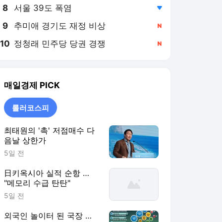
8
서울 39도 폭염
,하락
9
추미애 경기도 재정 비상
,신규
10
정청래 민주당 당권 경쟁
,신규
매일경제
PICK
롤러코스피
최태원의 '촉' 저점매수 다
음날 상한가
5일 전
日키옥시아 실적 순항 …
"메모리 수급 탄탄"
5일 전
외국인 놀이터 된 국장 …