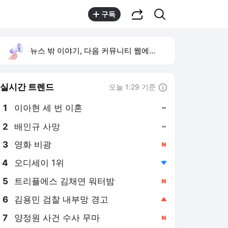
공유하기
검색
구독
뉴스 밖 이야기, 다음 커뮤니티 웹에서 보기
실시간 트렌드
오늘 1:29 기준
툴팁보기
1
이아현 세 번 이혼
,유지
2
배인규 사망
,유지
3
영화 비광
,신규
4
오디세이 1위
,하락
5
트리플에스 김채연 워터밤
,신규
6
김용민 검찰 내부망 경고
,상승
7
양정원 사건 수사 무마
,신규