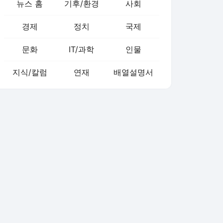
뉴스 홈
기후/환경
사회
경제
정치
국제
문화
IT/과학
인물
지식/칼럼
연재
배열설명서