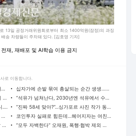
 13일 공정거래위원회로부터 최소 1400억원(잠정)의 과징
배송 차량들이 주차돼 있다. [김호영 기자]
 무단 전재, 재배포 및 AI학습 이용 금지
론사로 이동합니다.
“리튬 대박 터지나”…한국, 2만5천톤 묻혀있는 ‘이곳’ 단독탐사 - 매일경제
십자가에 손발 묶여 총살되는 순간 생생…독립운동가 희귀사진 첫 공개 - 매일경제
윤 대통령, 임신 중인 기자에게 “건강관리 잘하길”...전용기서 기자단 격려 - 매일경제
“석유가 넘쳐난다, 2030년엔 석유에서 수영할 것”...과잉공급 경고, 왜? - 매일경제
380만원짜리 명품백 원가가 8만원이라니...“이건 해도해도 너무하잖아” - 매일경제
“진짜 58세 맞아?”...싱가포르 사진 작가 동안 비결 들어보니 - 매일경제
“전지현 창 좋더라, 입소문 나더니”...주문 몰려드는 ‘이 공장’ - 매일경제
코인투자 실패로 힘든데…헤어지자는 여친에 배신감, 망치로 때린 20대男 - 매일경제
‘자동차 전쟁’ 40년만에 불붙었다…EU 칼 빼들자, 중국 보복 예고 - 매일경제
“모두 자백한다” 오재원, 폭행·협박 제외 혐의 인정…‘대리 처방 연루’ 야구 후배들도 구제