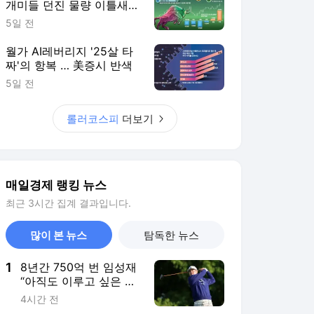
개미들 던진 물량 이틀새
8.5조 쓸어담아
5일 전
월가 AI레버리지 '25살 타
짜'의 항복 … 美증시 반색
5일 전
롤러코스피
더보기
매일경제 랭킹 뉴스
최근 3시간 집계 결과입니다.
많이 본 뉴스
탐독한 뉴스
1
8년간 750억 번 임성재
“아직도 이루고 싶은 게
많아…더 잘 하기 위해
4시간 전
초심 가슴에 새겼죠”