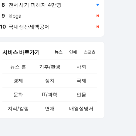
8
전세사기 피해자 4만명
,하락
9
klpga
,신규
10
국내생산세액공제
,신규
서비스 바로가기
뉴스
연예
스포츠
뉴스 홈
기후/환경
사회
경제
정치
국제
문화
IT/과학
인물
지식/칼럼
연재
배열설명서