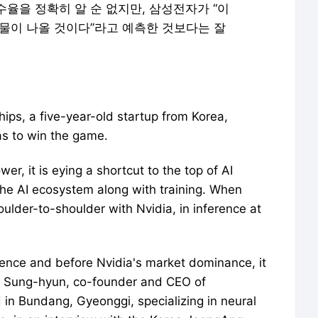
수율을 정확히 알 순 없지만, 삼성전자가 “이
과물이 나올 것이다”라고 예측한 것보다는 잘
hips, a five-year-old startup from Korea,
s to win the game.
wer, it is eying a shortcut to the top of AI
 the AI ecosystem along with training. When
ulder-to-shoulder with Nvidia, in inference at
ence and before Nvidia's market dominance, it
ark Sung-hyun, co-founder and CEO of
in Bundang, Gyeonggi, specializing in neural