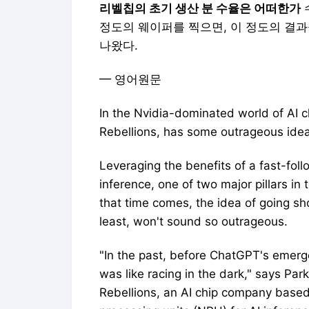
리벨칩의 초기 생산 분 수율은 어떠한가
정도의 웨이퍼를 찍으면, 이 정도의 결
나왔다.
━ 영어원문
In the Nvidia-dominated world of AI c
Rebellions, has some outrageous idea
Leveraging the benefits of a fast-follo
inference, one of two major pillars in
that time comes, the idea of going sho
least, won't sound so outrageous.
"In the past, before ChatGPT's emerg
was like racing in the dark," says P
Rebellions, an AI chip company based 