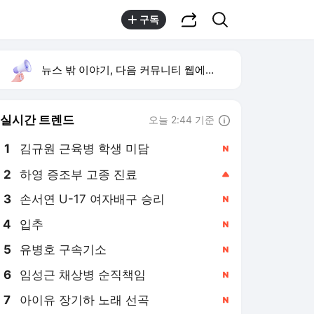
공유하기
검색
구독
뉴스 밖 이야기, 다음 커뮤니티 웹에서 보기
실시간 트렌드
오늘 2:44 기준
툴팁보기
1
김규원 근육병 학생 미담
,신규
2
하영 증조부 고종 진료
,상승
3
손서연 U-17 여자배구 승리
,신규
4
입추
,신규
5
유병호 구속기소
,신규
6
임성근 채상병 순직책임
,신규
7
아이유 장기하 노래 선곡
,신규