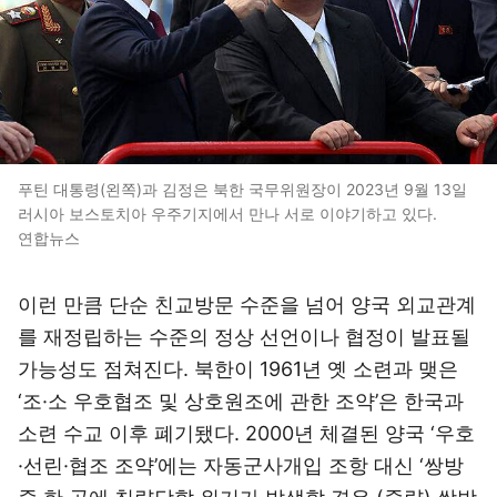
푸틴 대통령(왼쪽)과 김정은 북한 국무위원장이 2023년 9월 13일
러시아 보스토치아 우주기지에서 만나 서로 이야기하고 있다.
연합뉴스
이런 만큼 단순 친교방문 수준을 넘어 양국 외교관계
를 재정립하는 수준의 정상 선언이나 협정이 발표될
가능성도 점쳐진다. 북한이 1961년 옛 소련과 맺은
‘조·소 우호협조 및 상호원조에 관한 조약’은 한국과
소련 수교 이후 폐기됐다. 2000년 체결된 양국 ‘우호
·선린·협조 조약’에는 자동군사개입 조항 대신 ‘쌍방