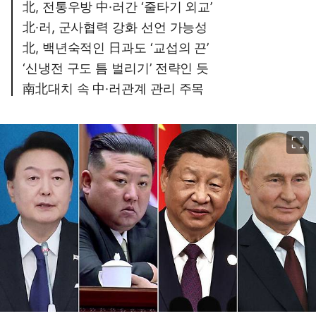
北, 전통우방 中·러간 ‘줄타기 외교’
北·러, 군사협력 강화 선언 가능성
北, 백년숙적인 日과도 ‘교섭의 끈’
‘신냉전 구도 틈 벌리기’ 전략인 듯
南北대치 속 中·러관계 관리 주목
이미지 크게 보기