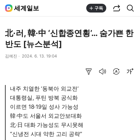
공유하기
통합검색
세계일보
구독
北·러, 韓·中 ‘신합종연횡’… 숨가쁜 한
반도 [뉴스분석]
김예진
2024. 6. 13. 19:04
요약보기
음성으로 듣기
번역 설정
글씨크기 조절하기
내주 치열한 ‘동북아 외교전’
대통령실, 푸틴 방북 공식화
이르면 18·19일 성사 가능성
韓·中도 서울서 외교안보대화
北·日 대화 가능성도 무시못해
“신냉전 시대 약한 고리 공략”