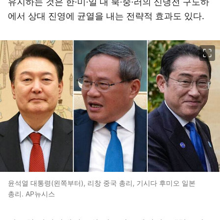
유지하는 것은 한·미·일 대 북·중·러의 신냉전 구도하
에서 상대 진영에 균열을 내는 전략적 효과도 있다.
이미지 크게 보기
윤석열 대통령(왼쪽부터), 리창 중국 총리, 기시다 후미오 일본
총리. AP뉴시스