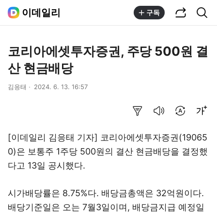
공유하기
통합검색
이데일리
구독
코리아에셋투자증권, 주당 500원 결
산 현금배당
김응태
2024. 6. 13. 16:57
요약보기
음성으로 듣기
번역 설정
글씨크기 조절하기
[이데일리 김응태 기자] 코리아에셋투자증권(19065
0)은 보통주 1주당 500원의 결산 현금배당을 결정했
다고 13일 공시했다.
시가배당률은 8.75%다. 배당금총액은 32억원이다.
배당기준일은 오는 7월3일이며, 배당금지급 예정일