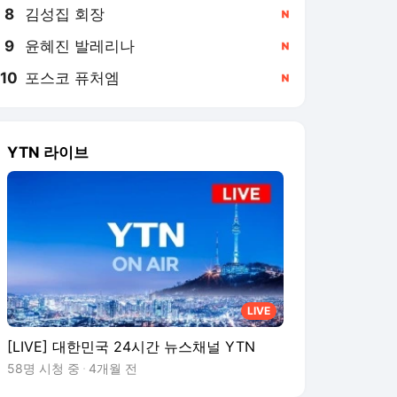
8
김성집 회장
,신규
9
윤혜진 발레리나
,신규
10
포스코 퓨처엠
,신규
YTN 라이브
LIVE
[LIVE] 대한민국 24시간 뉴스채널 YTN
58명 시청 중
4개월 전