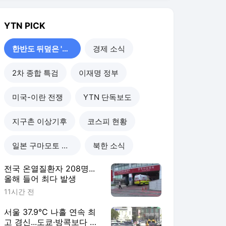
YTN
PICK
한반도 뒤덮은 '폭염'
경제 소식
2차 종합 특검
이재명 정부
미국-이란 전쟁
YTN 단독보도
지구촌 이상기후
코스피 현황
일본 구마모토 강진
북한 소식
전국 온열질환자 208명...
올해 들어 최다 발생
11시간 전
서울 37.9℃ 나흘 연속 최
고 경신...도쿄·방콕보다 덥