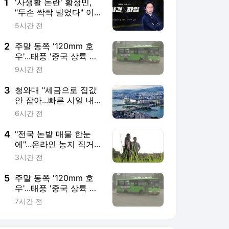
1
'사생활 논란' 황정민,
"두손 싹싹 빌었다" 이유
는? [사건X파일]
5시간 전
2
주말 동쪽 '120mm 호
우'...태풍 '중국 상륙 뒤'
변수
9시간 전
3
청와대 "세금으로 집값
안 잡아...빠른 시일 내
공급 발표"
6시간 전
4
"전국 논밭 매물 한눈
에"...온라인 농지 직거래
장터 운영
3시간 전
5
주말 동쪽 '120mm 호
우'...태풍 '중국 상륙 뒤'
변수
7시간 전