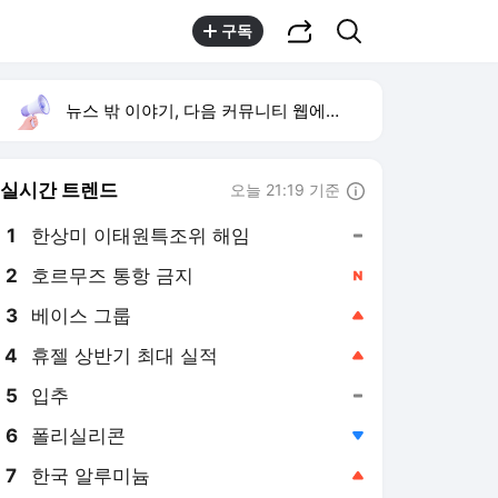
공유하기
검색
구독
뉴스 밖 이야기, 다음 커뮤니티 웹에서 보기
실시간 트렌드
오늘 21:19 기준
툴팁보기
1
한상미 이태원특조위 해임
,유지
2
호르무즈 통항 금지
,신규
3
베이스 그룹
,상승
4
휴젤 상반기 최대 실적
,상승
5
입추
,유지
6
폴리실리콘
,하락
7
한국 알루미늄
,상승