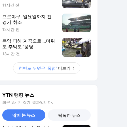
다
11시간 전
프로야구, 일요일까지 전
경기 취소
12시간 전
폭염 피해 계곡으로!...더위
도 추억도 '풍덩'
13시간 전
한반도 뒤덮은 '폭염'
더보기
YTN 랭킹 뉴스
최근 3시간 집계 결과입니다.
많이 본 뉴스
탐독한 뉴스