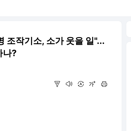
 조작기소, 소가 웃을 일"...
하나?
요약보기
음성으로 듣기
번역 설정
글씨크기 조절하기
인쇄하기