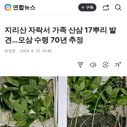
공유하기
통합검색
연합뉴스
구독
지리산 자락서 가족 산삼 17뿌리 발
견…모삼 수령 70년 추정
박정헌
2024. 6. 13. 10:46
요약보기
음성으로 듣기
번역 설정
글씨크기 조절하기
이미지 크게 보기