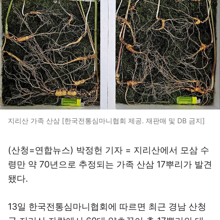
지리산 가족 산삼 [한국전통심마니협회 제공. 재판매 및 DB 금지]
(산청=연합뉴스) 박정헌 기자 = 지리산에서 모삼 수
령만 약 70년으로 추정되는 가족 산삼 17뿌리가 발견
됐다.
13일 한국전통심마니협회에 따르면 최근 경남 산청