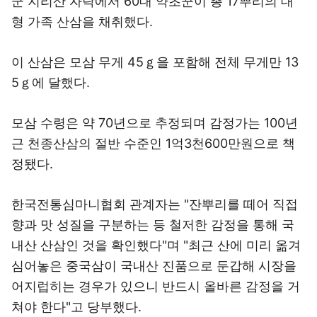
군 지리산 자락에서 60대 약초꾼이 총 17뿌리의 대
형 가족 산삼을 채취했다.
이 산삼은 모삼 무게 45ｇ을 포함해 전체 무게만 13
5ｇ에 달했다.
모삼 수령은 약 70년으로 추정되며 감정가는 100년
근 천종산삼의 절반 수준인 1억3천600만원으로 책
정됐다.
한국전통심마니협회 관계자는 "잔뿌리를 떼어 직접
향과 맛 성질을 구분하는 등 철저한 감정을 통해 국
내산 산삼인 것을 확인했다"며 "최근 산에 미리 옮겨
심어놓은 중국삼이 국내산 진품으로 둔갑해 시장을
어지럽히는 경우가 있으니 반드시 올바른 감정을 거
쳐야 한다"고 당부했다.