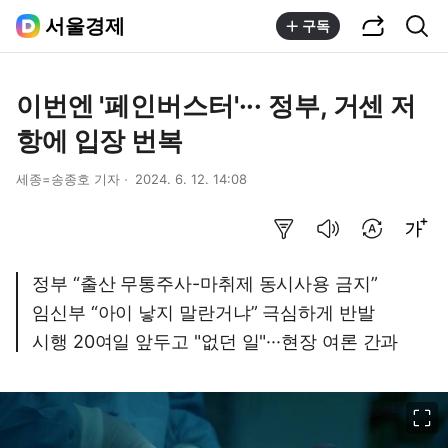
공유하기
통합검색
서울경제
구독
이번엔 '페인버스터'··· 정부, 거센 저
항에 입장 번복
세종=송종호 기자
2024. 6. 12. 14:08
요약보기
음성으로 듣기
번역 설정
글씨크기 조절하기
정부 “출산 무통주사-마취제 동시사용 금지”
임신부 “아이 낳지 말란거냐” 극심하게 반발
시행 20여일 앞두고 "없던 일"···현장 여론 간과
이미지 크게 보기