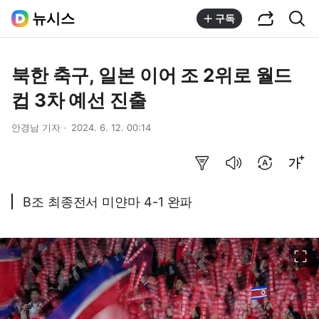
공유하기
통합검색
뉴시스
구독
북한 축구, 일본 이어 조 2위로 월드
컵 3차 예선 진출
안경남 기자
2024. 6. 12. 00:14
요약보기
음성으로 듣기
번역 설정
글씨크기 조절하기
B조 최종전서 미얀마 4-1 완파
이미지 크게 보기