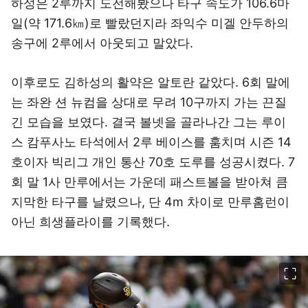
하성은 2루까지 도전해봤으나 타구 속도가 106.6마
일(약 171.6㎞)로 빨랐던지라 좌익수 미겔 안두하의
송구에 2루에서 아웃되고 말았다.
이후로도 김하성의 활약은 알토란 같았다. 6회 말에
는 좌완 션 뉴컴을 상대로 무려 10구까지 가는 끈질
긴 모습을 보였다. 결국 볼넷을 골라나간 그는 루이
스 캄푸사노 타석에서 2루 베이스를 훔치며 시즌 14
호이자 빅리그 개인 통산 70호 도루를 성공시켰다. 7
회 말 1사 만루에서는 가운데 패스트볼을 받아쳐 큼
지막한 타구를 날렸으나, 단 4m 차이로 만루홈런이
아닌 희생플라이를 기록했다.
이미지 크게 보기