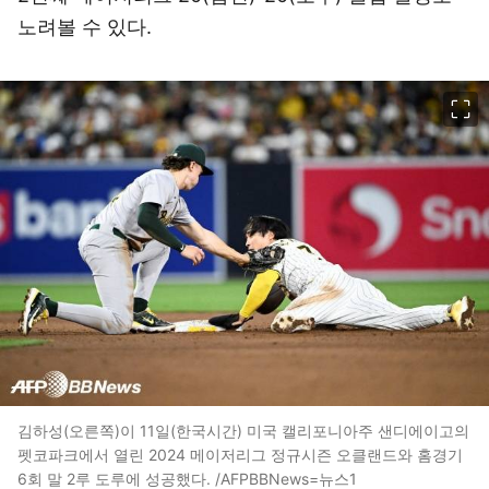
노려볼 수 있다.
이미지 크게 보기
김하성(오른쪽)이 11일(한국시간) 미국 캘리포니아주 샌디에이고의
펫코파크에서 열린 2024 메이저리그 정규시즌 오클랜드와 홈경기
6회 말 2루 도루에 성공했다. /AFPBBNews=뉴스1