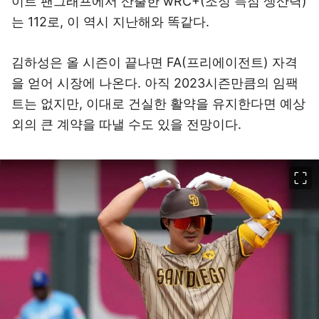
이트 팬그래프에서 산출한 wRC+(조정 득점 생산력)
는 112로, 이 역시 지난해와 똑같다.
김하성은 올 시즌이 끝나면 FA(프리에이전트) 자격
을 얻어 시장에 나온다. 아직 2023시즌만큼의 임팩
트는 없지만, 이대로 건실한 활약을 유지한다면 예상
외의 큰 계약을 따낼 수도 있을 전망이다.
이미지 크게 보기