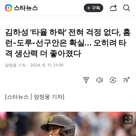
공유하기
통합검색
스타뉴스
구독
김하성 '타율 하락' 전혀 걱정 없다, 홈
런-도루-선구안은 확실... 오히려 타
격 생산력 더 좋아졌다
양정웅 기자
2024. 6. 11. 21:00
요약보기
음성으로 듣기
번역 설정
글씨크기 조절하기
[스타뉴스 | 양정웅 기자]
이미지 크게 보기