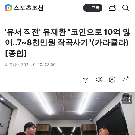
공유하기
통합검색
스포츠조선
구독
'유서 직전' 유재환 "코인으로 10억 잃
어..7~8천만원 작곡사기"(카라큘라)
[종합]
이유나
2024. 6. 10. 23:56
요약보기
음성으로 듣기
번역 설정
글씨크기 조절하기
이미지 크게 보기