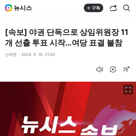
공유하기
통합검색
뉴시스
구독
[속보] 야권 단독으로 상임위원장 11
개 선출 투표 시작…여당 표결 불참
신재현
2024. 6. 10. 21:02
음성으로 듣기
번역 설정
글씨크기 조절하기
이미지 크게 보기