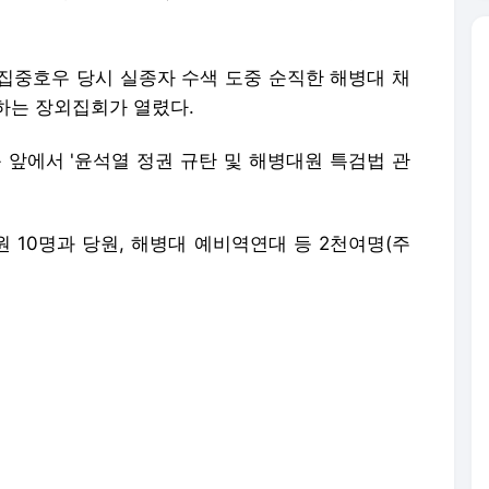
 집중호우 당시 실종자 수색 도중 순직한 해병대 채
하는 장외집회가 열렸다.
 앞에서 '윤석열 정권 규탄 및 해병대원 특검법 관
 10명과 당원, 해병대 예비역연대 등 2천여명(주
해병대원 특검이 국민 승리', '특검 거부 국민이 분
 올렸다.
희승 의원은 "오늘 비가 내리다가 날이 갠 것은 사
하는 자를 처벌하라는 하늘의 뜻"이라며 "채 해병
원 요구와 해병대 사령부의 수색 강행 때문"이라고