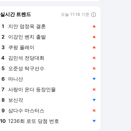
8
보신각
,하락
9
삼다수 마스터스
,신규
10
1236회 로또 당첨 번호
,하락
연합뉴스
PICK
OK제보
로컬의 재발견
반려동물
특파원 시선
게임위드인
아프리카 인물 열전
AI픽
현장in
사이테크+
베스트셀러