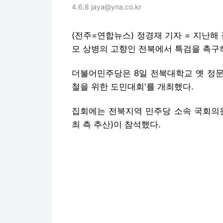
4.6.8 jaya@yna.co.kr
(전주=연합뉴스) 정경재 기자 = 지난해
모 상병의 고향인 전북에서 특검을 촉구
더불어민주당은 8일 전북대학교 옛 정문
철을 위한 도민대회'를 개최했다.
집회에는 전북지역 민주당 소속 국회의원
최 측 추산)이 참석했다.
대학로 앞 인도를 가득 메운 참석자들은 '
노한다' 등의 문구가 적힌 손팻말을 들어
채상병의 고향인 남원을 지역구로 둔 박
건의 진실을 제대로 규명하고 이를 은폐
이 숨진 이유는 정부의 무리한 대민 지