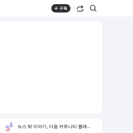
공유하기
검색
구독
뉴스 밖 이야기, 다음 커뮤니티 웹에서 보기
실시간 트렌드
오늘 11:18 기준
툴팁보기
1
지안 엄정욱 결혼
,상승
2
이강인 벤치 출발
,상승
3
쿠팡 플레이
,상승
4
김민석 전당대회
,신규
5
오준성 탁구선수
,신규
6
마니산
,하락
7
사랑이 온다 등장인물
,신규