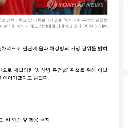
차적으로 연단에 올라 채상병의 사망 경위를 밝히
안으로 재발의한 '채상병 특검법' 관철을 위해 이날
 이어가겠다고 밝혔다.
포, AI 학습 및 활용 금지
론사로 이동합니다.
말·소 피까지 환자에게…"중일전쟁 때 日의대서 인체 수혈실험" | 연합뉴스
'대박 코인'의 말로…1년 만에 200원대로, 100분의 1 쪽박 | 연합뉴스
'축구의 신' 메시 부친 별세…스타 아들 뒤에 선 조용한 조력자 | 연합뉴스
인천 덕적도서 사륜 전동차 타다 2m 아래로 추락한 80대 사망 | 연합뉴스