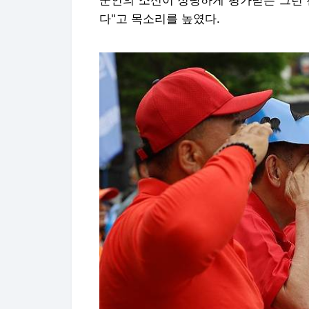
'후배에게 경례' (전주=연합뉴스) 정경재 기자 
위한 도민대회'에서 해병대 예비역연대 관계자들이 순
a@yna.co.kr