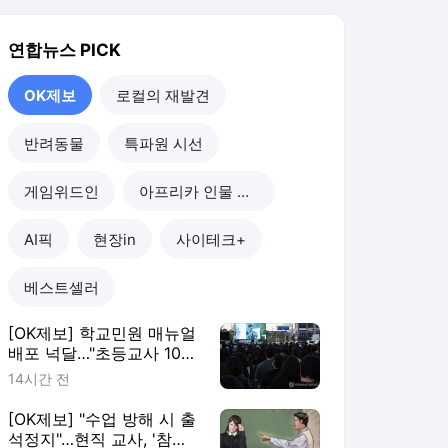
[OK제보] 학교민원 매뉴얼
배포 넉달…"초등교사 10명
중 7명 존재 몰라"
14시간 전
[OK제보] "수업 방해 시 출
석정지"…현직 교사, '참교
육법' 국민청원
2026. 8. 1.
[OK제보] '사흘에 한 번
꼴'…15년간 1천800차례 복
지시설 찾은 '나눔왕'
2026. 7. 29.
[OK제보] "1~2방울이면 충
분?"…SNS에 '성범죄 약물'
광고 횡행
2026. 7. 26.
OK제보
더보기