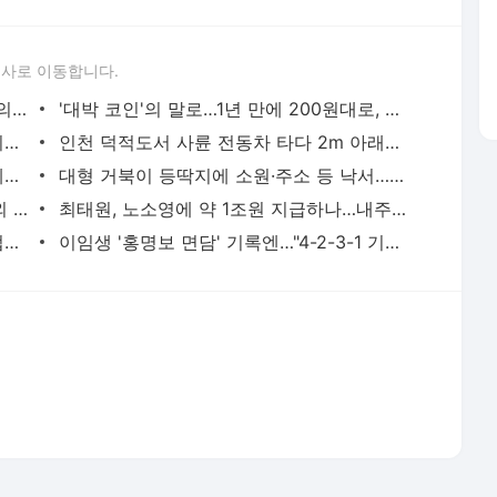
봉황대기서 나온 낭만야구…1회 21실점에도 볼넷 없이 정면 승부 | 연합뉴스
대형 거북이 등딱지에 소원·주소 등 낙서…부산 해안가서 발견 | 연합뉴스
피지 출신 日 럭비선수, 35도 폭염속 야외 훈련하다 열사병 사망(종합) | 연합뉴스
최태원, 노소영에 약 1조원 지급하나…내주 재상고 안하면 확정(종합) | 연합뉴스
바이든 차남 "아버지, 암 전이돼 고통스럽게 투병 중" | 연합뉴스
이임생 '홍명보 면담' 기록엔…"4-2-3-1 기본에 4-3-3도" | 연합뉴스
서비스 약관/정책
 글쓴이에 있으며, Daum의 입장과 다를 수 있습니다.