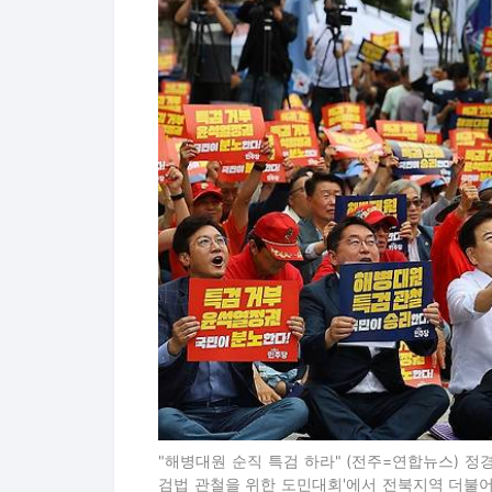
"해병대원 순직 특검 하라" (전주=연합뉴스) 정
검법 관철을 위한 도민대회'에서 전북지역 더불어