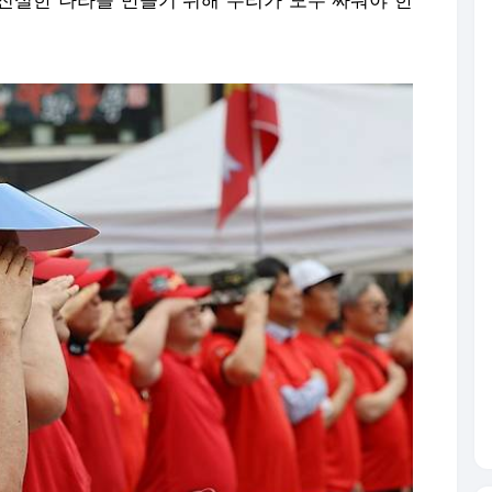
= 8일 전북대학교 앞 대학로에서 열린 '해병대원 특검법 관철을
직한 해병대 채모 상병에게 경례하고 있다. 2024.6.8 jay