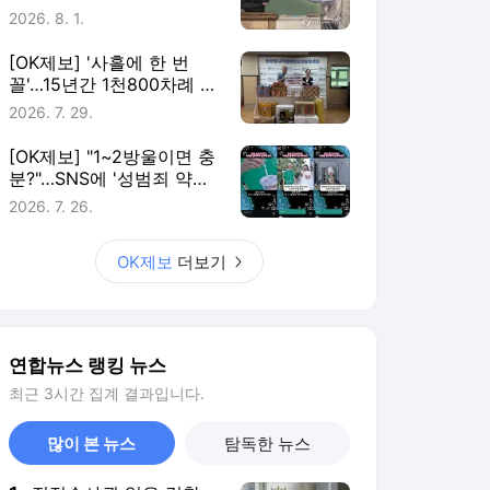
연합뉴스 랭킹 뉴스
최근 3시간 집계 결과입니다.
많이 본 뉴스
탐독한 뉴스
1
직접수사권 잃은 검찰…
대검 과학수사·범죄정보
부서도 수술대에
3시간 전
2
[속보] 강원·TK 與경선
당원투표…金 48.54%·
鄭 44.40%·宋 7.06%
1시간 전
3
러시아에 4년째 억류된
美 전 해병대원 위독…
美 "깊이 우려"
5시간 전
4
[속보] 與경선 당원투표
누계 金 46.01%·鄭
44.53%…가중치 미반영
1시간 전