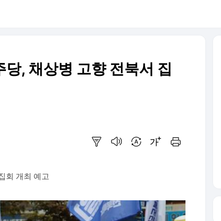
주당, 채상병 고향 전북서 집
요약보기
음성으로 듣기
번역 설정
글씨크기 조절하기
인쇄하기
집회 개최 예고