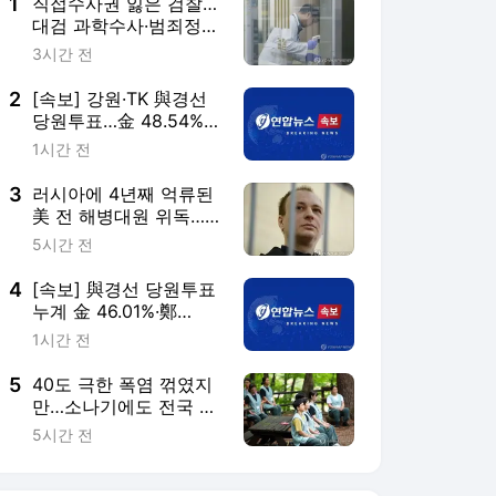
5
40도 극한 폭염 꺾였지
만…소나기에도 전국 무
더위 "지친다"
5시간 전
서비스 바로가기
뉴스
연예
스포츠
뉴스 홈
기후/환경
사회
경제
정치
국제
문화
IT/과학
인물
지식/칼럼
연재
배열설명서