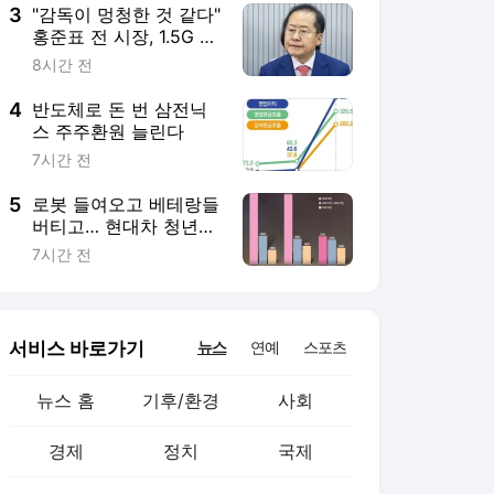
3
"감독이 멍청한 것 같다"
홍준표 전 시장, 1.5G 차
뒤처진 삼성 뼈 때린 '작
8시간 전
심 비판'
4
반도체로 돈 번 삼전닉
스 주주환원 늘린다
7시간 전
5
로봇 들여오고 베테랑들
버티고… 현대차 청년채
용 65% 급감
7시간 전
서비스 바로가기
뉴스
연예
스포츠
뉴스 홈
기후/환경
사회
경제
정치
국제