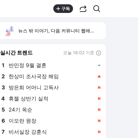
공유하기
검색
구독
뉴스 밖 이야기, 다음 커뮤니티 웹에서 보기
실시간 트렌드
오늘 16:02 기준
툴팁보기
1
반민정 9월 결혼
,유지
2
한상미 조사국장 해임
,상승
4
휴젤 상반기 실적
,신규
5
24기 옥순
,신규
6
이모란 원장
,신규
7
비서실장 강훈식
,신규