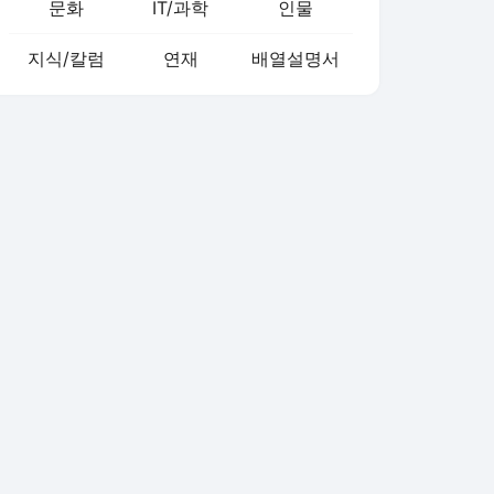
문화
IT/과학
인물
지식/칼럼
연재
배열설명서