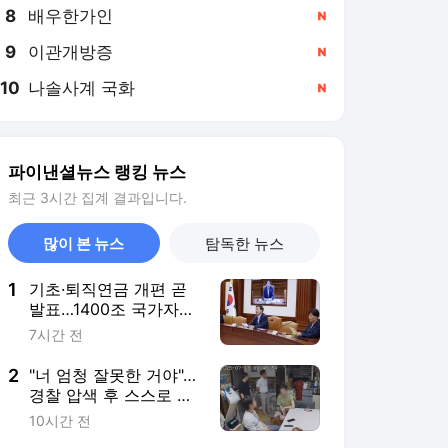
8
배우한가인
,신규
9
이관개방증
,신규
10
나솔사계 국화
,신규
파이낸셜뉴스 랭킹 뉴스
최근 3시간 집계 결과입니다.
많이 본 뉴스
탐독한 뉴스
1
기초·퇴직연금 개편 곧
발표…1400조 국가자산
적극 운용
7시간 전
2
"너 엄청 잘못한 거야"…
경찰 압색 후 스스로 목
숨 끊은 10대, 유족 국가
10시간 전
배상 소송