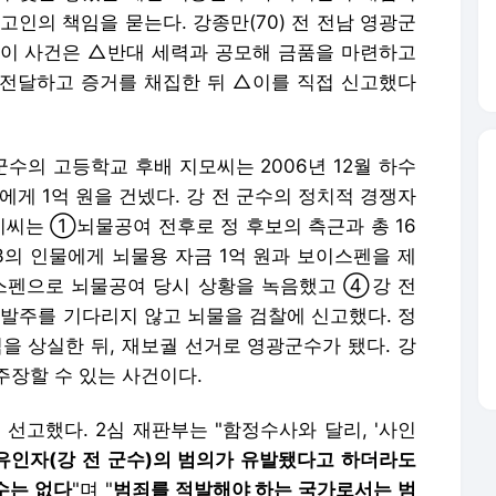
고인의 책임을 묻는다. 강종만(70) 전 전남 영광군
. 이 사건은 △반대 세력과 공모해 금품을 마련하고
전달하고 증거를 채집한 뒤 △이를 직접 신고했다
군수의 고등학교 후배 지모씨는 2006년 12월 하수
에게 1억 원을 건넸다. 강 전 군수의 정치적 경쟁자
지씨는 ①뇌물공여 전후로 정 후보의 측근과 총 16
의 인물에게 뇌물용 자금 1억 원과 보이스펜을 제
스펜으로 뇌물공여 당시 상황을 녹음했고 ④강 전
 발주를 기다리지 않고 뇌물을 검찰에 신고했다. 정
을 상실한 뒤, 재보궐 선거로 영광군수가 됐다. 강
주장할 수 있는 사건이다.
선고했다. 2심 재판부는 "함정수사와 달리, '사인
유인자(강 전 군수)의 범의가 유발됐다고 하더라도
수는 없다
"며 "
범죄를 적발해야 하는 국가로서는 범