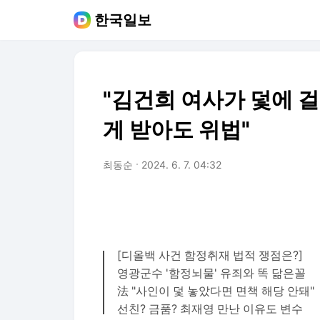
한국일보
"김건희 여사가 덫에 걸
게 받아도 위법"
최동순
2024. 6. 7. 04:32
[디올백 사건 함정취재 법적 쟁점은?]
영광군수 '함정뇌물' 유죄와 똑 닮은꼴
法 "사인이 덫 놓았다면 면책 해당 안돼"
선친? 금품? 최재영 만난 이유도 변수