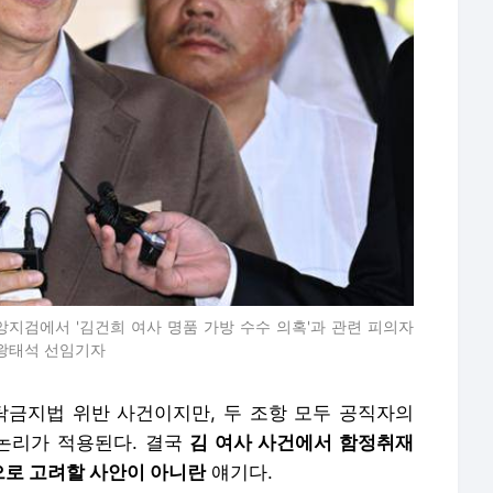
앙지검에서 '김건희 여사 명품 가방 수수 의혹'과 관련 피의자
 왕태석 선임기자
탁금지법 위반 사건이지만, 두 조항 모두 공직자의
논리가 적용된다. 결국
김
여사 사건에서 함정취재
으로 고려할 사안이 아니란
얘기다.