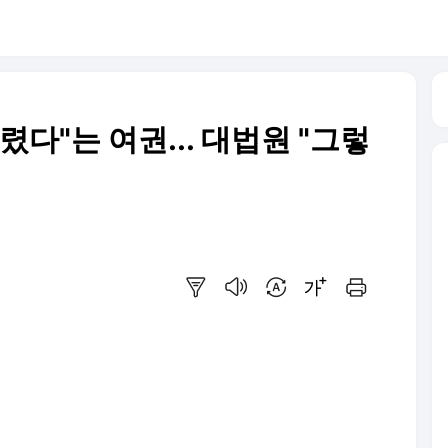
렸다"는 여권... 대법원 "그렇
요약보기
음성으로 듣기
번역 설정
글씨크기 조절하기
인쇄하기