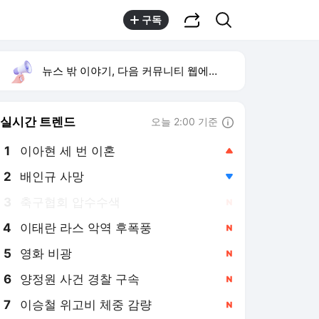
공유하기
검색
구독
뉴스 밖 이야기, 다음 커뮤니티 웹에서 보기
실시간 트렌드
오늘 2:00 기준
툴팁보기
1
이아현 세 번 이혼
,상승
2
배인규 사망
,하락
3
축구협회 압수수색
,신규
4
이태란 라스 악역 후폭풍
,신규
5
영화 비광
,신규
6
양정원 사건 경찰 구속
,신규
7
이승철 위고비 체중 감량
,신규