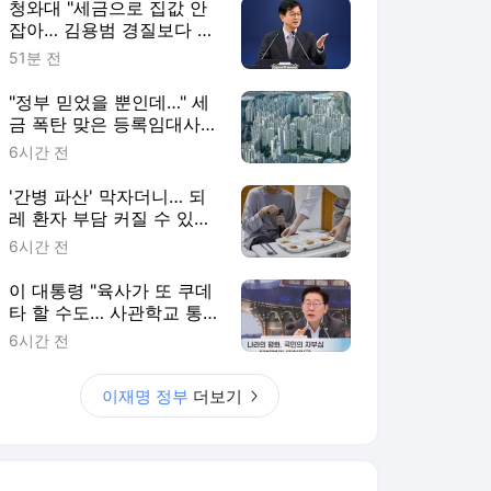
청와대 "세금으로 집값 안
잡아… 김용범 경질보다 대
책이 우선"
51분 전
"정부 믿었을 뿐인데…" 세
금 폭탄 맞은 등록임대사업
자들 분통
6시간 전
'간병 파산' 막자더니… 되
레 환자 부담 커질 수 있는
'급여화의 역설'
6시간 전
이 대통령 "육사가 또 쿠데
타 할 수도… 사관학교 통
합 신속히 하라"
6시간 전
이재명 정부
더보기