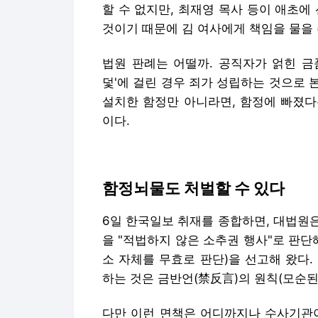
할 수 없지만, 최재영 목사 등이 애초에
것이기 때문에 김 여사에게 책임을 물을 
법원 판례는 어떨까. 공직자가 얽힌 금
덫'에 걸린 경우 죄가 성립하는 것으로
설치한 함정만 아니라면, 함정에 빠졌다
이다.
함정뇌물도 처벌할 수 있다
6일 한국일보 취재를 종합하면, 대법원
을 "적법하지 않은 소추권 행사"로 판단
소 자체를 무효로 판단)을 선고해 왔다
하는 것은 금반언(禁反言)의 원칙(모순된
다만 이런 면책은 어디까지나 수사기관이