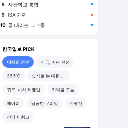
8
사관학교 통합
,하락
9
ISA 개편
,신규
10
골 때리는 그녀들
,하락
한국일보
PICK
이재명 정부
미국, 이란 전쟁
36.5˚C
숫자로 본 대한민국
퀴즈: 시사 레벨업
기억할 오늘
메아리
달곰한 우리말
지평선
건강이 최고