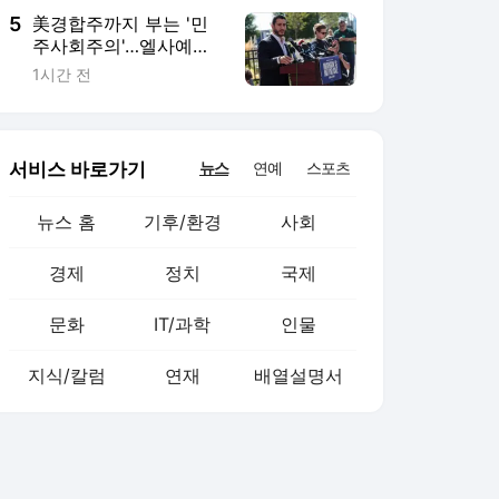
5
美경합주까지 부는 '민
주사회주의'…엘사예드,
미시간 상원 경선 승리
1시간 전
서비스 바로가기
뉴스
연예
스포츠
뉴스 홈
기후/환경
사회
경제
정치
국제
문화
IT/과학
인물
지식/칼럼
연재
배열설명서