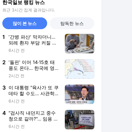
한국일보 랭킹 뉴스
최근 3시간 집계 결과입니다.
많이 본 뉴스
탐독한 뉴스
1
'간병 파산' 막자더니…
되레 환자 부담 커질 수
있는 '급여화의 역설'
6시간 전
2
'돌핀' 이어 14·15호 태
풍도 온다… 한국에 영
향은?
2시간 전
3
이 대통령 "육사가 또 쿠
데타 할 수도… 사관학
교 통합 신속히 하라"
6시간 전
4
"검사직 내던지고 중수
청으로 갈까?"… 임용 설
명회 속 깊어지는 눈치
6시간 전
싸움