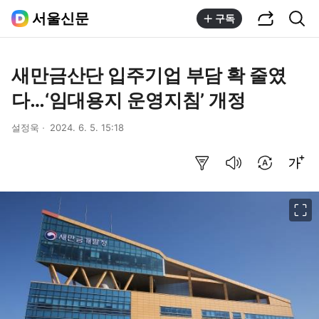
공유하기
통합검색
서울신문
구독
새만금산단 입주기업 부담 확 줄였
다…‘임대용지 운영지침’ 개정
설정욱
2024. 6. 5. 15:18
요약보기
음성으로 듣기
번역 설정
글씨크기 조절하기
이미지 크게 보기