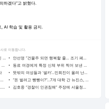
의하겠다”고 밝혔다.
, AI 학습 및 활용 금지.
론사로 이동합니다.
유영재, 전관 변호사 선임…선우은숙 혼인 취소소송 대응
안선영 “건물주 되면 행복할 줄… 조기 폐경·번아웃”
“군대보다 잘 먹네”… 김호중 수감 구치소 식단 ‘화제’
동료 여경에게 특정 신체 부위 찍어 보낸 현직 경찰관
다
뜻밖의 여성들과 ‘셀카’…민희진이 올려 난리 난 사진
전혜진, 활동 재개…드라마 ‘라이딩 인생’ 출연 확정
“돈 벌려고 뺑뺑이?”…7개 대학 간 뉴진스, 수익금 ‘전액’ 기부
세상 떠난 아들 며느리 탓하는 시어머니…상속도 거부
김호중 “경찰이 인권침해” 주장에 서울청장 “동의 어렵다”