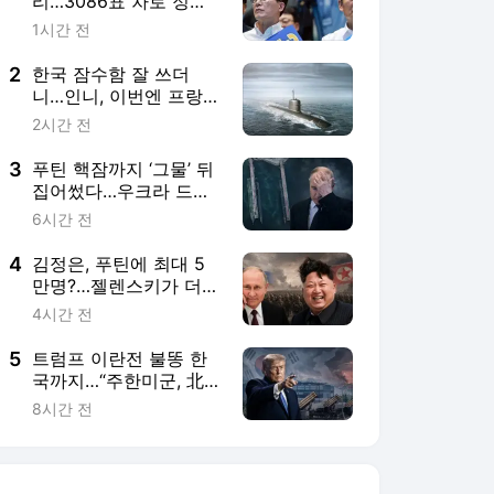
리…3086표 차로 정청
래 누르고 누적 1위
1시간 전
2
한국 잠수함 잘 쓰더
니…인니, 이번엔 프랑스
와 직접 만든다 [밀리터
2시간 전
리+]
3
푸틴 핵잠까지 ‘그물’ 뒤
집어썼다…우크라 드론
얼마나 무섭길래 [밀리
6시간 전
터리+]
4
김정은, 푸틴에 최대 5
만명?…젤렌스키가 더
걱정한 건 따로 있다 [밀
4시간 전
리터리+]
5
트럼프 이란전 불똥 한
국까지…“주한미군, 北
과 전쟁 때 더 취약” [밀
8시간 전
리터리+]