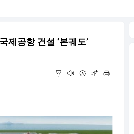
국제공항 건설 ‘본궤도’
요약보기
음성으로 듣기
번역 설정
글씨크기 조절하기
인쇄하기