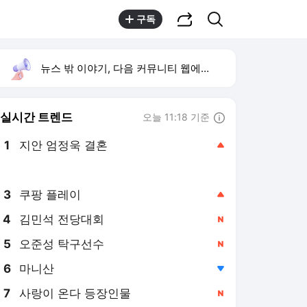
공유하기
검색
구독
뉴스 밖 이야기, 다음 커뮤니티 웹에서 보기
실시간 트렌드
오늘 11:18 기준
툴팁보기
1
지안 엄정욱 결혼
,상승
2
이강인 벤치 출발
,상승
3
쿠팡 플레이
,상승
4
김민석 전당대회
,신규
5
오준성 탁구선수
,신규
6
마니산
,하락
7
사랑이 온다 등장인물
,신규