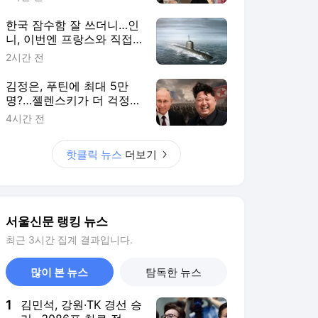
+]
한국 잠수함 잘 쓰더니…인
니, 이번엔 프랑스와 직접
만든다 [밀리터리+]
2시간 전
김정은, 푸틴에 최대 5만
명?…젤렌스키가 더 걱정한
건 따로 있다 [밀리터리+]
4시간 전
핫클릭 뉴스
더보기
서울신문 랭킹 뉴스
최근 3시간 집계 결과입니다.
많이 본 뉴스
탐독한 뉴스
1
김민석, 강원·TK 경선 승