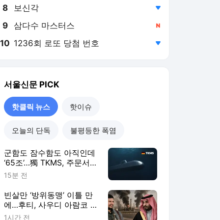
8
보신각
,하락
9
삼다수 마스터스
,신규
10
1236회 로또 당첨 번호
,하락
서울신문
PICK
핫클릭 뉴스
핫이슈
오늘의 단독
불평등한 폭염
군함도 잠수함도 아직인데
‘65조’…獨 TKMS, 주문서가
산처럼 쌓였다 [밀리터리
15분 전
+]
빈살만 ‘방위동맹’ 이틀 만
에…후티, 사우디 아람코 정
유시설 노렸다 [밀리터리
1시간 전