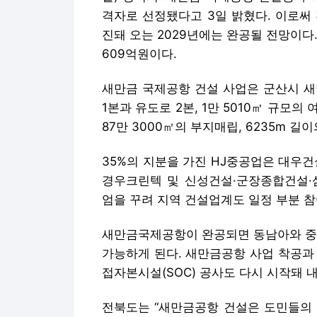
격자로 선정됐다고 3일 밝혔다. 이로써
진돼 오는 2029년에는 완공될 전망이다.
609억원이다.
새만금 국제공항 건설 사업은 군산시 새만
1본과 유도로 2본, 1만 5010㎡ 규모의
87만 3000㎡의 부지매립, 6235m 
35%의 지분을 가진 HJ중공업은 대우건설(
경우크린텍 및 신성건설·군장종합건설·삼
엄을 꾸려 지역 건설업계도 일정 부분 
새만금국제공항이 완공되면 동남아와 중국
가능하게 된다. 새만금공항 사업 착공과
접자본시설(SOC) 공사도 다시 시작돼 
전북도는 “새만금공항 건설은 도민들의 