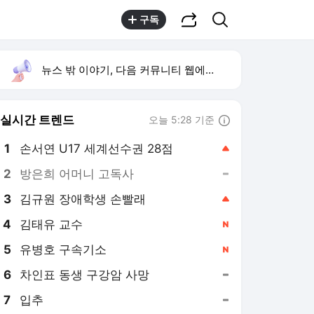
공유하기
검색
구독
뉴스 밖 이야기, 다음 커뮤니티 웹에서 보기
실시간 트렌드
오늘 5:28 기준
툴팁보기
1
손서연 U17 세계선수권 28점
,상승
2
방은희 어머니 고독사
,유지
3
김규원 장애학생 손빨래
,상승
4
김태유 교수
,신규
5
유병호 구속기소
,신규
6
차인표 동생 구강암 사망
,유지
7
입추
,유지