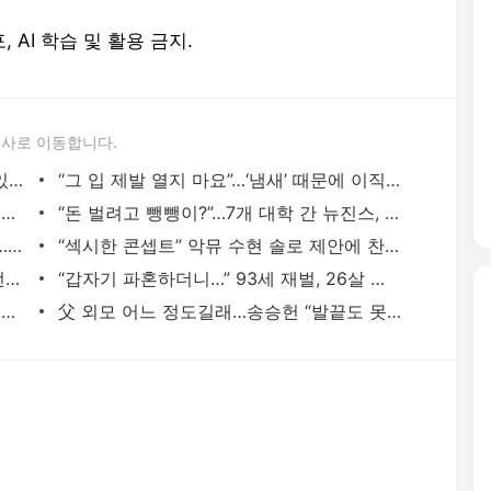
안소희 “플러팅 스킬? 그냥 자연스럽게 있는 게…”
“그 입 제발 열지 마요”…‘냄새’ 때문에 이직 고민한다는 일본
전혜진, 활동 재개…드라마 ‘라이딩 인생’ 출연 확정
“돈 벌려고 뺑뺑이?”…7개 대학 간 뉴진스, 수익금 ‘전액’ 기부
세상 떠난 아들 며느리 탓하는 시어머니…상속도 거부
“섹시한 콘셉트” 악뮤 수현 솔로 제안에 찬혁 “저질” 분노
“상순이가 훨씬 낫다”…이효리 엄마, 딸 전남친 실명 언급
“갑자기 파혼하더니…” 93세 재벌, 26살 어린 女와 ‘5번째 결혼’
김호중 “경찰이 인권침해” 주장에 서울청장 “동의 어렵다”
父 외모 어느 정도길래…송승헌 “발끝도 못 따라간다”
서비스 약관/정책