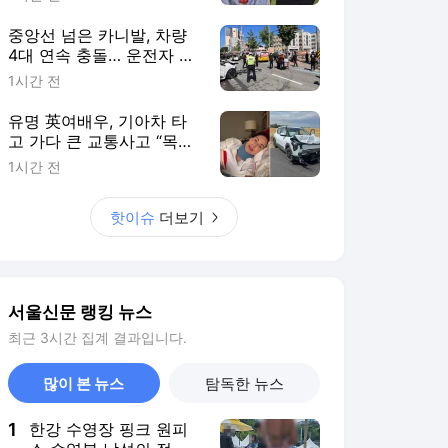
중앙선 넘은 카니발, 차량
4대 연속 충돌… 운전자 숨
지고 5명 병원 이송
1시간 전
유명 英여배우, 기아차 타
고 가다 큰 교통사고 “목숨
구해준 건 EV2 360도 에
1시간 전
어백”
핫이슈
더보기
서울신문 랭킹 뉴스
최근 3시간 집계 결과입니다.
많이 본 뉴스
탐독한 뉴스
1
한강 수영장 핑크 원피