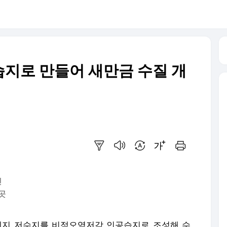
지로 만들어 새만금 수질 개
요약보기
음성으로 듣기
번역 설정
글씨크기 조절하기
인쇄하기
진
곳
지 저수지를 비점오염저감 인공습지로 조성해 수