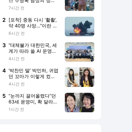
스 수영복 남성의 정
체…10대 성매수 전 시
7시간 전
의원의 소름 돋는 제안
[주간사건일지]
2
[포착] 중동 다시 ‘활활’,
약 40명 사망…“이란 대
리 세력의 대규모 미사
6시간 전
일, 사우디 본토 겨냥”
3
“대체불가 대한민국, 세
계가 따라 쓸 AI 운영체
계를 만들어야”
4시간 전
4
‘박찬민 딸’ 박민하, 귀엽
던 꼬마가 이렇게 컸
네…대학생 근황
4시간 전
5
“눈까지 끌어올렸다”던
63세 윤영미, 확 달라진
외모…‘안면거상술’ 뭐길
1시간 전
래