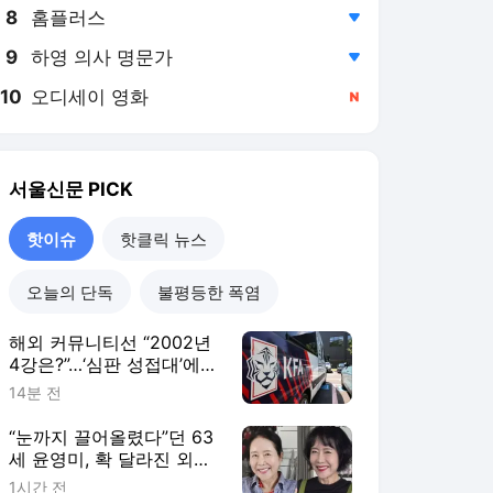
8
홈플러스
,하락
9
하영 의사 명문가
,하락
10
오디세이 영화
,신규
서울신문
PICK
핫이슈
핫클릭 뉴스
오늘의 단독
불평등한 폭염
해외 커뮤니티선 “2002년
4강은?”…‘심판 성접대’에
축구팬들 “그냥 없애라” 분
14분 전
노
“눈까지 끌어올렸다”던 63
세 윤영미, 확 달라진 외
모…‘안면거상술’ 뭐길래
1시간 전