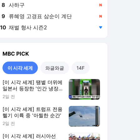
8
사하구
,신규
9
류혜영 고경표 삼순이 계단
,신규
10
재벌 형사 시즌2
,하락
MBC
PICK
이 시각 세계
와글와글
14F
[이 시각 세계] 땡볕 더위에
일본서 등장한 '인간 냉장
고'
2일 전
[이 시각 세계] 트럼프 전용
헬기 이륙 중 '아찔한 순간'
2일 전
[이 시각 세계] 러시아선