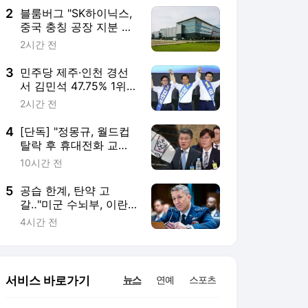
2
블룸버그 "SK하이닉스,
중국 충칭 공장 지분 매
각 등 검토"
2시간 전
3
민주당 제주·인천 경선
서 김민석 47.75% 1위‥
정청래 42.08%·송영길
2시간 전
10.17%
4
[단독] "정몽규, 월드컵
탈락 후 휴대전화 교
체"‥수사 본격화 시점
10시간 전
5
공습 한계, 탄약 고
갈‥"미군 수뇌부, 이란
전 출구전략 모색 중"
4시간 전
서비스 바로가기
뉴스
연예
스포츠