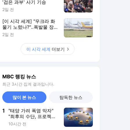
'검은 과부' 사기 기승
2일 전
[이 시각 세계] "우크라 화
물기 노렸나?"‥폭발물 장
착 드론 발견
2일 전
이 시각 세계
더보기
MBC 랭킹 뉴스
최근 3시간 집계 결과입니다.
많이 본 뉴스
탐독한 뉴스
1
"태양 가려 폭염 막자"
"최후의 수단, 프로젝트
헤일메리" [기후인사이
10시간 전
트 40 | 인싸M]