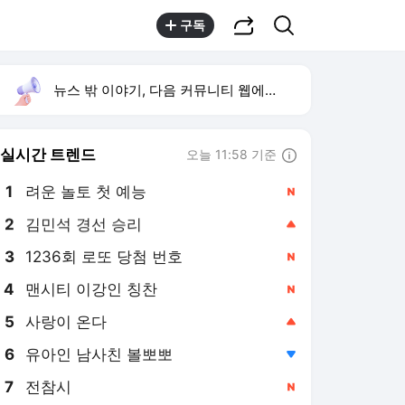
공유하기
검색
구독
뉴스 밖 이야기, 다음 커뮤니티 웹에서 보기
실시간 트렌드
오늘 11:58 기준
툴팁보기
1
려운 놀토 첫 예능
,신규
2
김민석 경선 승리
,상승
3
1236회 로또 당첨 번호
,신규
4
맨시티 이강인 칭찬
,신규
5
사랑이 온다
,상승
6
유아인 남사친 볼뽀뽀
,하락
7
전참시
,신규