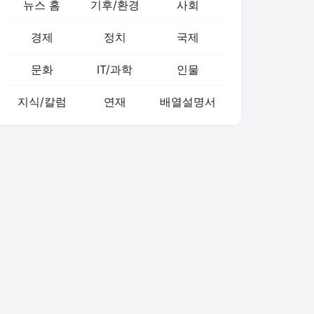
뉴스 홈
기후/환경
사회
경제
정치
국제
문화
IT/과학
인물
지식/칼럼
연재
배열설명서