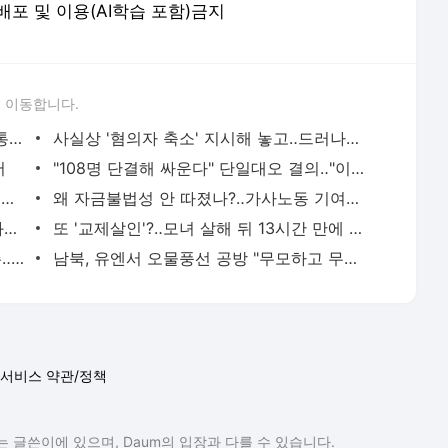
 재배포 및 이용(AI학습 포함)금지
 이동합니다.
대통령실 첫 입장 "채상병 사망 이후, 대통령 두 번 관여했다"
사실상 '혐의자 축소' 지시해 놓고‥드러나는 거짓말들
저
"108명 단결해 싸운다" 단일대오 결의‥"이러니 참패" 한탄도
'세기의 이혼' 중 드러난 '노태우 300억'‥비자금으로 불린 재산?
왜 자금불법성 안 따졌나?‥가사노동 기여도 인정 추세는?
어도어 장악력 잃은 민희진, 하이브에 "화해하자"
또 '교제살인'?‥모녀 살해 뒤 13시간 만에 붙잡혀
퇴근길 이면도로로 '만취 음주 차량' 질주‥2명 부상
남북, 유엔서 오물풍선 공방 "무모하고 무책임"‥"표현의 자유"
서비스 약관/정책
 글쓴이에 있으며, Daum의 입장과 다를 수 있습니다.