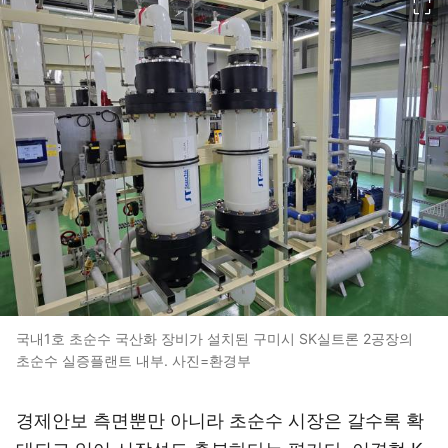
국내1호 초순수 국산화 장비가 설치된 구미시 SK실트론 2공장의
초순수 실증플랜트 내부. 사진=환경부
경제안보 측면뿐만 아니라 초순수 시장은 갈수록 확