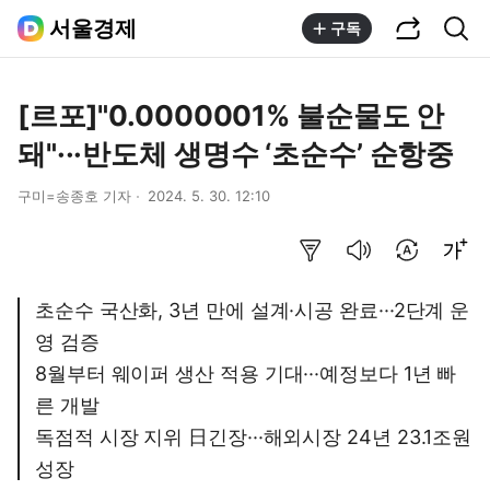
공유하기
통합검색
서울경제
구독
[르포]"0.0000001% 불순물도 안
돼"···반도체 생명수 ‘초순수’ 순항중
구미=송종호 기자
2024. 5. 30. 12:10
요약보기
음성으로 듣기
번역 설정
글씨크기 조절하기
초순수 국산화, 3년 만에 설계·시공 완료···2단계 운
영 검증
8월부터 웨이퍼 생산 적용 기대···예정보다 1년 빠
른 개발
독점적 시장 지위 日긴장···해외시장 24년 23.1조원
성장