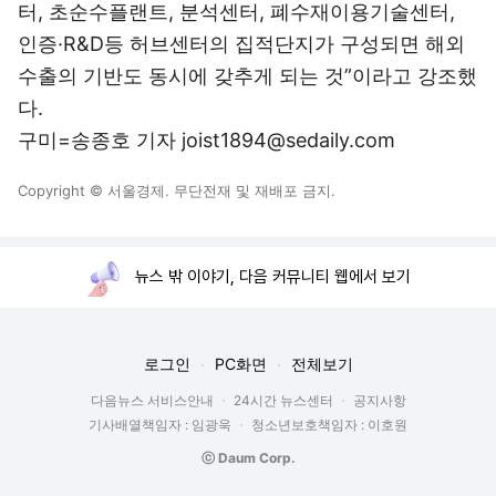
터, 초순수플랜트, 분석센터, 폐수재이용기술센터,
인증·R&D등 허브센터의 집적단지가 구성되면 해외
수출의 기반도 동시에 갖추게 되는 것”이라고 강조했
다.
구미=송종호 기자 joist1894@sedaily.com
Copyright © 서울경제. 무단전재 및 재배포 금지.
뉴스 밖 이야기, 다음 커뮤니티 웹에서 보기
로그인
PC화면
전체보기
다음뉴스 서비스안내
24시간 뉴스센터
공지사항
기사배열책임자 : 임광욱
청소년보호책임자 : 이호원
ⓒ Daum Corp.