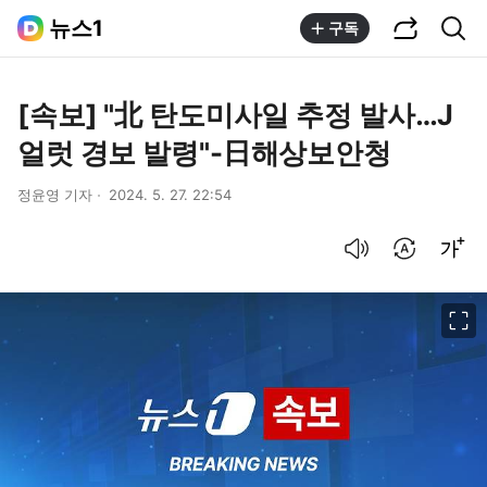
공유하기
통합검색
뉴스1
구독
[속보] "北 탄도미사일 추정 발사…J
얼럿 경보 발령"-日해상보안청
정윤영 기자
2024. 5. 27. 22:54
음성으로 듣기
번역 설정
글씨크기 조절하기
이미지 크게 보기