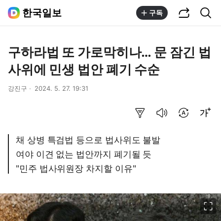
공유하기
통합검색
한국일보
구독
구하라법 또 가로막히나… 문 잠긴 법
사위에 민생 법안 폐기 수순
강진구
2024. 5. 27. 19:31
요약보기
음성으로 듣기
번역 설정
글씨크기 조절하기
채 상병 특검법 등으로 법사위도 불발
여야 이견 없는 법안까지 폐기될 듯
"민주 법사위원장 차지할 이유"
이미지 크게 보기