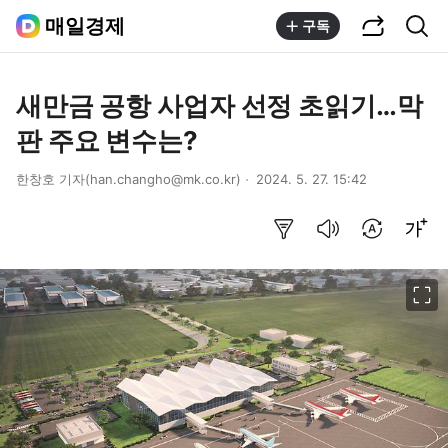
공유하기
통합검색
매일경제
구독
새만금 공항 사업자 선정 초읽기…막
판 주요 변수는?
한창호 기자(han.changho@mk.co.kr)
2024. 5. 27. 15:42
요약보기
음성으로 듣기
번역 설정
글씨크기 조절하기
이미지 크게 보기