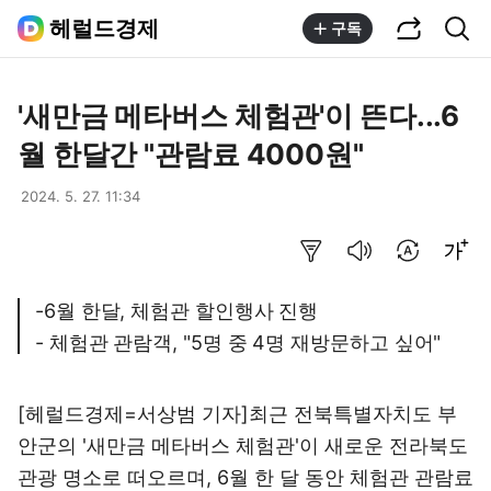
공유하기
통합검색
헤럴드경제
구독
'새만금 메타버스 체험관'이 뜬다...6
월 한달간 "관람료 4000원"
2024. 5. 27. 11:34
요약보기
음성으로 듣기
번역 설정
글씨크기 조절하기
-6월 한달, 체험관 할인행사 진행
- 체험관 관람객, "5명 중 4명 재방문하고 싶어"
[헤럴드경제=서상범 기자]최근 전북특별자치도 부
안군의 '새만금 메타버스 체험관'이 새로운 전라북도
관광 명소로 떠오르며, 6월 한 달 동안 체험관 관람료