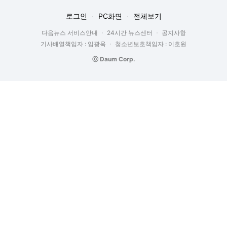
로그인
PC화면
전체보기
다음뉴스 서비스안내
24시간 뉴스센터
공지사항
기사배열책임자 : 임광욱
청소년보호책임자 : 이호원
ⓒ Daum Corp.