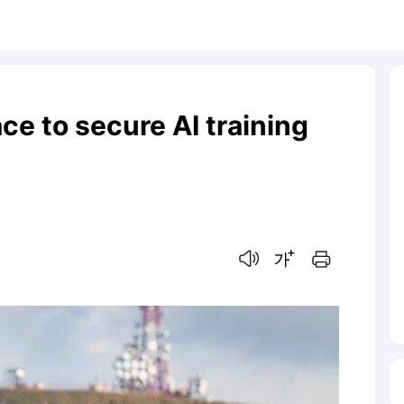
ace to secure AI training
음성으로 듣기
글씨크기 조절하기
인쇄하기