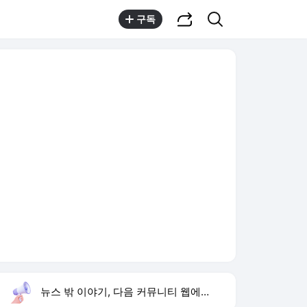
공유하기
검색
구독
뉴스 밖 이야기, 다음 커뮤니티 웹에서 보기
실시간 트렌드
오늘 4:31 기준
툴팁보기
1
손서연 U17 세계선수권 28점
,유지
2
홈플러스
,상승
3
채상병 순직 책임
,신규
4
방은희 어머니 고독사
,신규
5
김규원 장애학생 속옷 세탁
,신규
6
차인표 동생 구강암 사망
,하락
7
가수 정삼
,신규