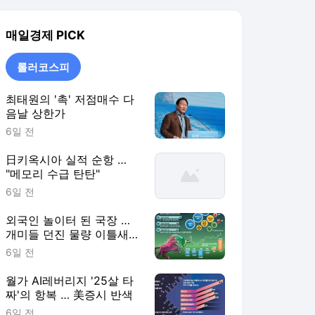
외국인 놀이터 된 국장 …
개미들 던진 물량 이틀새
8.5조 쓸어담아
6일 전
월가 AI레버리지 '25살 타
짜'의 항복 … 美증시 반색
6일 전
롤러코스피
더보기
매일경제 랭킹 뉴스
최근 3시간 집계 결과입니다.
많이 본 뉴스
탐독한 뉴스
1
“강남보다 더 팔린다”…
서울 집 손바뀜 가장 많
은 곳 ‘은평·중랑’
4시간 전