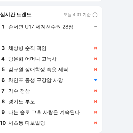
8
경기도 부도
,신규
9
나는 솔로 그후 사랑은 계속된다
,신규
10
서초동 다보빌딩
,신규
매일경제
PICK
롤러코스피
최태원의 '촉' 저점매수 다
음날 상한가
6일 전
日키옥시아 실적 순항 …
"메모리 수급 탄탄"
6일 전