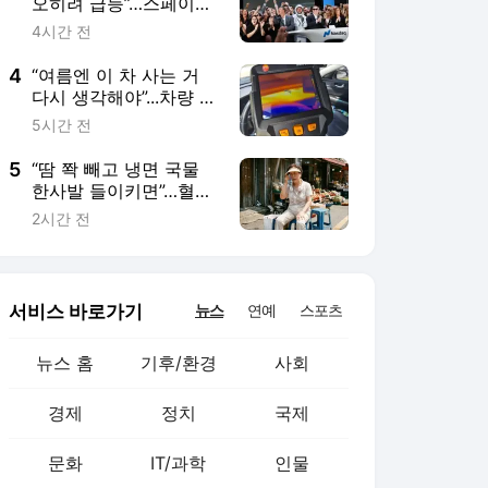
뉴스 홈
기후/환경
사회
경제
정치
국제
문화
IT/과학
인물
지식/칼럼
연재
배열설명서