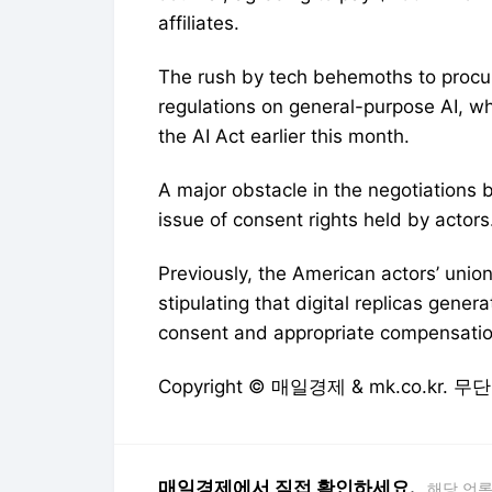
affiliates.
The rush by tech behemoths to procure
regulations on general-purpose AI, wh
the AI Act earlier this month.
A major obstacle in the negotiations 
issue of consent rights held by actors
Previously, the American actors’ uni
stipulating that digital replicas gener
consent and appropriate compensatio
Copyright © 매일경제 & mk.co.kr.
매일경제에서 직접 확인하세요.
해당 언