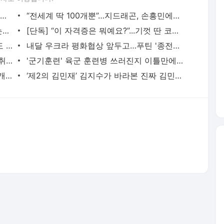
“한계란 없다” 대세 임영웅, 상암서 10만 관객 앞 큰절 [리뷰] - 매일경제
“전세계 딱 100개뿐”…지드래곤, 손흥민에게 선물, 뭔가 봤더니 - 매일경제
입학 1주일만에 학폭, 실명될 만큼 때렸는데…가해자엔 고작 ‘반 교체’ - 매일경제
[단독] “이 자격증은 뭐예요?”...기껏 딴 코딩 자격증, IT회사 면접관은 알지도 못하네 - 매일경
“전날부터 줄 섰다”…미분양됐던 아파트도 분위기 반전 - 매일경제
내달 우크라 평화협상 앞두고…푸틴 '종전카드' 꺼내 - 매일경제
“저희에게 외식은 사치죠”…허리 휘는 자취생들 ‘이 것’으로 한 끼 식사 해결 - 매일경제
'군기훈련' 육군 훈련병 쓰러진지 이틀만에 사망 - 매일경제
“저녁 8시까지 국내 주식 실시간 주문”…개미들 마냥 좋은건 아니라는데, 왜? - 매일경제
‘제2의 김민재’ 김지수가 바라본 진짜 김민재…“그냥 차원이 다른 선수, 따라하면서 배웠다
서비스 약관/정책
 글쓴이에 있으며, Daum의 입장과 다를 수 있습니다.