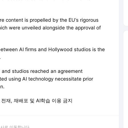
 content is propelled by the EU‘s rigorous
ich were unveiled alongside the approval of
between AI firms and Hollywood studios is the
.
on and studios reached an agreement
ated using AI technology necessitate prior
n.
 무단 전재, 재배포 및 AI학습 이용 금지
론사로 이동합니다.