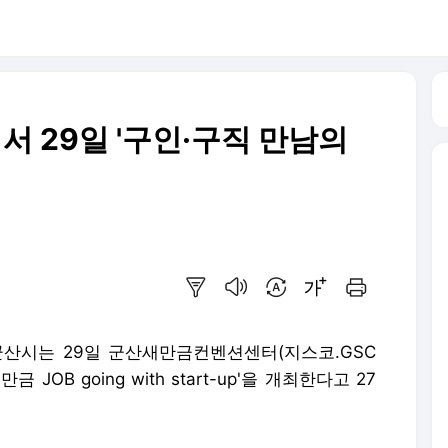
 29일 '구인·구직 만남의
요약보기
음성으로 듣기
번역 설정
글씨크기 조절하기
인쇄하기
 군산시는 29일 군산새만금컨벤션센터(지스코.GSC
 JOB going with start-up'을 개최한다고 27