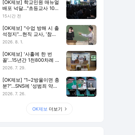
[OK제보] 학교민원 매뉴얼
배포 넉달…"초등교사 10명
중 7명 존재 몰라"
15시간 전
[OK제보] "수업 방해 시 출
석정지"…현직 교사, '참교
육법' 국민청원
2026. 8. 1.
[OK제보] '사흘에 한 번
꼴'…15년간 1천800차례 복
지시설 찾은 '나눔왕'
2026. 7. 29.
[OK제보] "1~2방울이면 충
분?"…SNS에 '성범죄 약물'
광고 횡행
2026. 7. 26.
OK제보
더보기