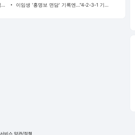
바이든 차남 "아버지, 암 전이돼 고통스럽게 투병 중" | 연합뉴스
이임생 '홍명보 면담' 기록엔…"4-2-3-1 기본에 4-3-3도" | 연합뉴스
서비스 약관/정책