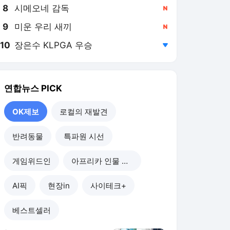
8
시메오네 감독
,신규
9
미운 우리 새끼
,신규
10
장은수 KLPGA 우승
,하락
연합뉴스
PICK
OK제보
로컬의 재발견
반려동물
특파원 시선
게임위드인
아프리카 인물 열전
AI픽
현장in
사이테크+
베스트셀러