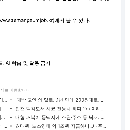
saemangeumjob.kr)에서 볼 수 있다.
포, AI 학습 및 활용 금지
론사로 이동합니다.
말·소 피까지 환자에게…"중일전쟁 때 日의대서 인체 수혈실험" | 연합뉴스
'대박 코인'의 말로…1년 만에 200원대로, 100분의 1 쪽박 | 연합뉴스
'축구의 신' 메시 부친 별세…스타 아들 뒤에 선 조용한 조력자 | 연합뉴스
인천 덕적도서 사륜 전동차 타다 2m 아래로 추락한 80대 사망 | 연합뉴스
봉황대기서 나온 낭만야구…1회 21실점에도 볼넷 없이 정면 승부 | 연합뉴스
대형 거북이 등딱지에 소원·주소 등 낙서…부산 해안가서 발견 | 연합뉴스
피지 출신 日 럭비선수, 35도 폭염속 야외 훈련하다 열사병 사망(종합) | 연합뉴스
최태원, 노소영에 약 1조원 지급하나…내주 재상고 안하면 확정(종합) | 연합뉴스