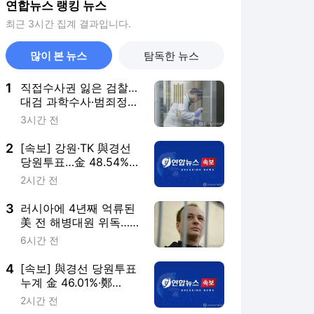
연합뉴스 랭킹 뉴스
최근 3시간 집계 결과입니다.
많이 본 뉴스
탐독한 뉴스
1
직접수사권 잃은 검찰…
대검 과학수사·범죄정보
부서도 수술대에
3시간 전
2
[속보] 강원·TK 與경선
당원투표…金 48.54%·
鄭 44.40%·宋 7.06%
2시간 전
3
러시아에 4년째 억류된
美 전 해병대원 위독…
美 "깊이 우려"
6시간 전
4
[속보] 與경선 당원투표
누계 金 46.01%·鄭
44.53%…가중치 미반영
2시간 전