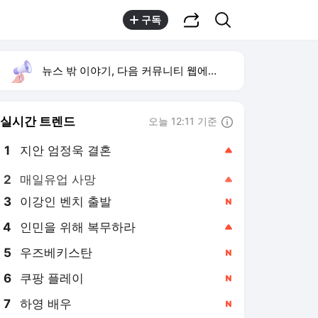
공유하기
검색
구독
뉴스 밖 이야기, 다음 커뮤니티 웹에서 보기
실시간 트렌드
오늘 12:11 기준
툴팁보기
1
지안 엄정욱 결혼
,상승
2
매일유업 사망
,상승
3
이강인 벤치 출발
,신규
4
인민을 위해 복무하라
,상승
5
우즈베키스탄
,신규
6
쿠팡 플레이
,신규
7
하영 배우
,신규