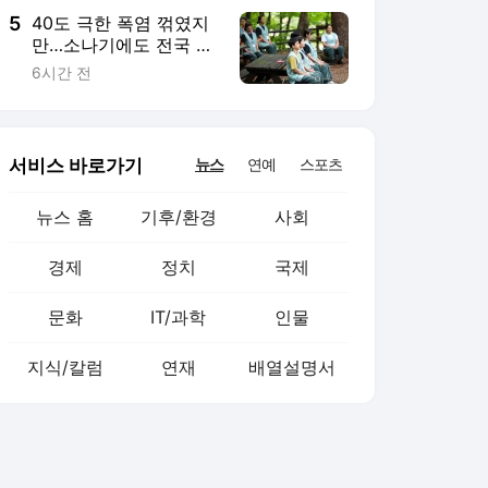
5
40도 극한 폭염 꺾였지
만…소나기에도 전국 무
더위 "지친다"
6시간 전
서비스 바로가기
뉴스
연예
스포츠
뉴스 홈
기후/환경
사회
경제
정치
국제
문화
IT/과학
인물
지식/칼럼
연재
배열설명서