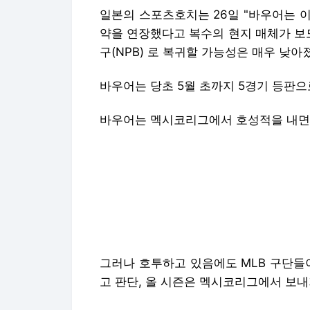
일본의 스포츠호치는 26일 "바우어는
이
약을 연장했다고 복수의 현지 매체가 보
구(NPB) 로 복귀할 가능성은 매우 낮아
바우어는
당초 5월 초까지 5경기 등판으
바우어는 멕시코리그에서 호성적을 내면 
그러나 호투하고 있음에도 MLB 구단들
고 판단, 올 시즌은 멕시코리그에서 보내
바우어는 지난해 NPB 요코하마 베이
건재를 과시했다.
그러나 MLB 콜이 없자 멕시코리그로 눈을
자책점을 기록했다.
42이닝 동안 62개
전 선발 투수로 낙점됐다.