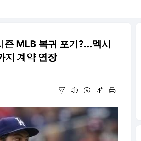
시즌 MLB 복귀 포기?...멕시
까지 계약 연장
요약보기
음성으로 듣기
번역 설정
글씨크기 조절하기
인쇄하기