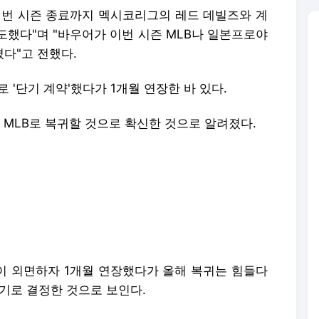
번 시즌 종료까지 멕시코리그의 레드 데빌즈와 계
도했다"며 "바우어가 이번 시즌 MLB나 일본프로야
졌다"고 전했다.
로 '단기 계약'했다가
1개월 연장한 바 있다.
MLB로 복귀할 것으로 확신한 것으로 알려졌다.
이 외면하자 1개월 연장했다가 올해 복귀는 힘들다
기로 결정한 것으로 보인다.
스타스에서
10승 4패에 평균자책점 2·76을 기록하며
 돌렸다. 7차례 등판에서 5승 무패 1.50의 평균
의 삼진을 잡았다.
27일 열리는 멕시코리그 올스타