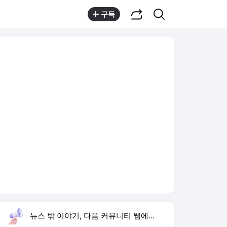
공유하기
검색
구독
뉴스 밖 이야기, 다음 커뮤니티 웹에서 보기
실시간 트렌드
오늘 6:49 기준
툴팁보기
1
방은희 어머니 고독사
,상승
2
HLB테라퓨틱스 CB 출자전환
,신규
3
오세훈 공급절벽
,신규
4
하영 증조부 고종 진료
,신규
5
입추
,상승
6
차인표 동생 구강암 사망
,신규
7
롯데웰푸드 영업익 증가
,하락