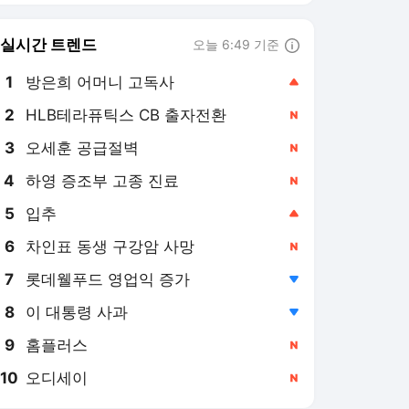
8
이 대통령 사과
,하락
9
홈플러스
,신규
10
오디세이
,신규
마니아타임즈 랭킹 뉴스
최근 3시간 집계 결과입니다.
많이 본 뉴스
1
'760억 다 어디 갔나?'
푸이그, 형량 선고 앞두
고 파산 신청
9시간 전
2
'김태형 감독이 옳다'
144경기 체제 논쟁…
KBO, 변화 고민해야, 환
8시간 전