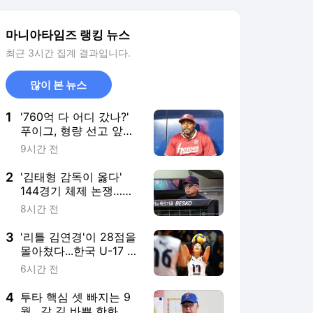
경에 맞는 경기 수가 바
람직
3
'리틀 김연경'이 28점을
몰아쳤다...한국 U-17 여
자배구 산뜻한 출발
6시간 전
4
투타 핵심 셋 빠지는 9
월…갈 길 바쁜 한화, 가
을야구 '초대형 폭풍우'
7시간 전
맞는다?
5
'흔들렸다가 되살렸다'
안병훈·송영한 나란히
공동 24위...재정난 LIV
6시간 전
는 새 투자처 찾는다
서비스 바로가기
뉴스
연예
스포츠
스포츠 홈
축구
해외축구
야구
해외야구
골프