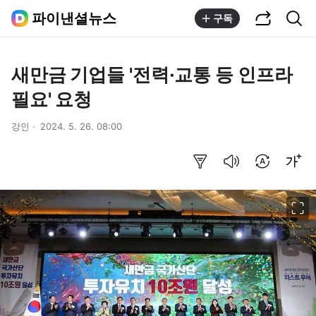
공유하기
통합검색
파이낸셜뉴스
구독
새만금 기업들 '전력·교통 등 인프라
필요' 요청
강인
2024. 5. 26. 08:00
요약보기
음성으로 듣기
번역 설정
글씨크기 조절하기
이미지 크게 보기