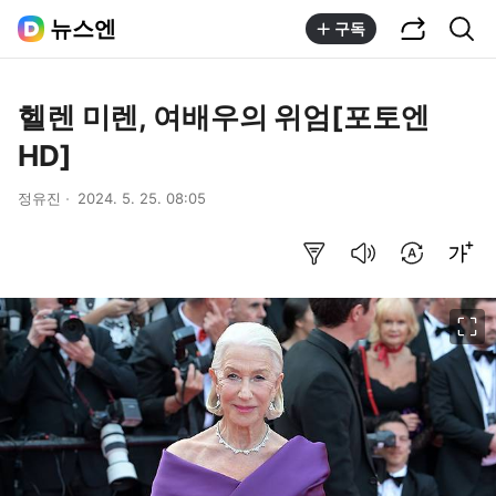
공유하기
통합검색
뉴스엔
구독
헬렌 미렌, 여배우의 위엄[포토엔
HD]
정유진
2024. 5. 25. 08:05
요약보기
음성으로 듣기
번역 설정
글씨크기 조절하기
이미지 크게 보기