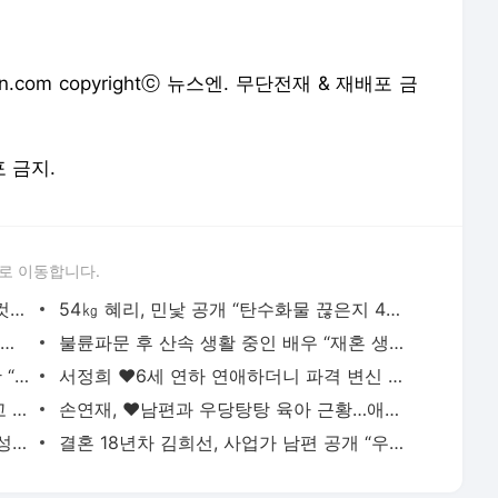
.com copyrightⓒ 뉴스엔. 무단전재 & 재배포 금
포 금지.
로 이동합니다.
송혜교, 바닥에 앉고 눕고 왕관 쓰고 “한컷 한컷이 작품, 지금이 리즈”
54㎏ 혜리, 민낯 공개 “탄수화물 끊은지 4개월, 이런 피부는 처음”(혜리)
사랑꾼 이미지 박살 ‘상간남 피소’ 강경준→최정원 불륜 논란 속 잠적한 이들
불륜파문 후 산속 생활 중인 배우 “재혼 생각 無, 행복하게 할 자신 없어”
박철, 옥소리와 이혼·부친상 후 충격 근황 “꿈에 父 나와…무당하라고”
서정희 ♥6세 연하 연애하더니 파격 변신 “살아있길 잘했어”
엄정화 다이어트 고충 “견과류+달걀 먹고 44㎏까지 뺐더니 죽을 뻔” (엄정화TV)
손연재, ♥남편과 우당탕탕 육아 근황…애엄마 안 믿기는 미모
버닝썬 승리, 추악한 만행 또 터졌다…여성 강제로 끌고가며 손찌검 제스처
결혼 18년차 김희선, 사업가 남편 공개 “우리 오빠 잘 생겼다”(밥이나 한잔해)[어제TV]