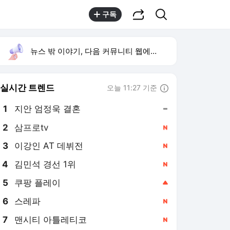
공유하기
검색
구독
뉴스 밖 이야기, 다음 커뮤니티 웹에서 보기
실시간 트렌드
오늘 11:27 기준
툴팁보기
1
지안 엄정욱 결혼
,유지
2
삼프로tv
,신규
3
이강인 AT 데뷔전
,신규
4
김민석 경선 1위
,신규
5
쿠팡 플레이
,상승
6
스레파
,신규
7
맨시티 아틀레티코
,신규