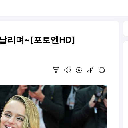
휘날리며~[포토엔HD]
요약보기
음성으로 듣기
번역 설정
글씨크기 조절하기
인쇄하기