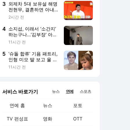
3
외제차 5대 보유설 해명
전현무, 결혼하면 아내
도 수입차 사 줄 생각(사
2시간 전
당귀)
4
소지섭, 이래서 ‘소간지’
하는구나…‘김부장’ 아닌
전직 모델의 슈트 소화
11시간 전
력
5
‘슈돌 합류’ 기욤 패트리,
인형 미모 딸 보고 울 수
밖에…“점점 더 예뻐지
11시간 전
는 중”
서비스 바로가기
뉴스
연예
스포츠
연예 홈
뉴스
포토
TV 편성표
영화
OTT