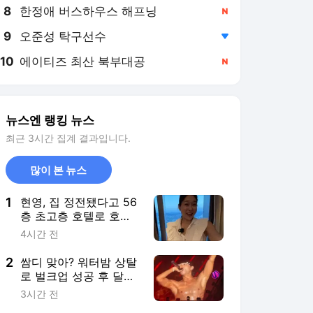
8
한정애 버스하우스 해프닝
,신규
9
오준성 탁구선수
,하락
10
에이티즈 최산 북부대공
,신규
뉴스엔 랭킹 뉴스
최근 3시간 집계 결과입니다.
많이 본 뉴스
1
현영, 집 정전됐다고 56
층 초고층 호텔로 호캉
스‥80억 CEO답네
4시간 전
2
쌈디 맞아? 워터밤 상탈
로 벌크업 성공 후 달라
진 비주얼
3시간 전