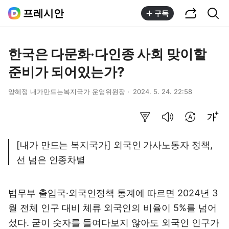
공유하기
통합검색
프레시안
구독
한국은 다문화·다인종 사회 맞이할
준비가 되어있는가?
양혜정 내가만드는복지국가 운영위원장
2024. 5. 24. 22:58
요약보기
음성으로 듣기
번역 설정
글씨크기 조절하기
[내가 만드는 복지국가] 외국인 가사노동자 정책,
선 넘은 인종차별
법무부 출입국·외국인정책 통계에 따르면 2024년 3
월 전체 인구 대비 체류 외국인의 비율이 5%를 넘어
섰다. 굳이 숫자를 들여다보지 않아도 외국인 인구가