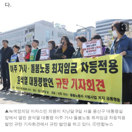
다.
이미지 크게 보기
▲녹색정의당 이자스민 의원이 지난달 9일 서울 용산구 대통령실
앞에서 열린 윤석열 대통령 이주 가사·돌봄노동 최저임금 차등적용
발언 규탄 기자회견에서 규탄 발언을 하고 있다. ⓒ연합뉴스