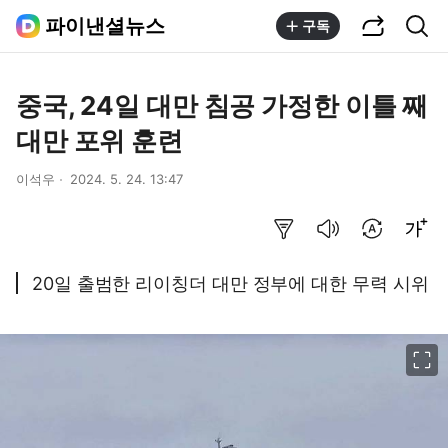
공유하기
통합검색
파이낸셜뉴스
구독
중국, 24일 대만 침공 가정한 이틀 째
대만 포위 훈련
이석우
2024. 5. 24. 13:47
요약보기
음성으로 듣기
번역 설정
글씨크기 조절하기
20일 출범한 리이칭더 대만 정부에 대한 무력 시위
이미지 크게 보기