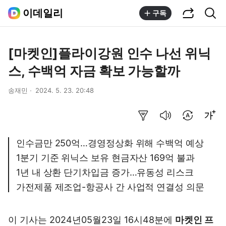
공유하기
통합검색
이데일리
구독
[마켓인]플라이강원 인수 나선 위닉
스, 수백억 자금 확보 가능할까
송재민
2024. 5. 23. 20:48
요약보기
음성으로 듣기
번역 설정
글씨크기 조절하기
인수금만 250억…경영정상화 위해 수백억 예상
1분기 기준 위닉스 보유 현금자산 169억 불과
1년 내 상환 단기차입금 증가…유동성 리스크
가전제품 제조업-항공사 간 사업적 연결성 의문
이 기사는 2024년05월23일 16시48분에
마켓인 프