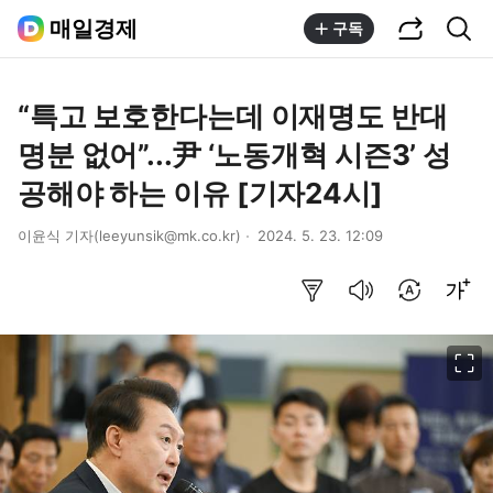
공유하기
통합검색
매일경제
구독
“특고 보호한다는데 이재명도 반대
명분 없어”...尹 ‘노동개혁 시즌3’ 성
공해야 하는 이유 [기자24시]
이윤식 기자(leeyunsik@mk.co.kr)
2024. 5. 23. 12:09
요약보기
음성으로 듣기
번역 설정
글씨크기 조절하기
이미지 크게 보기