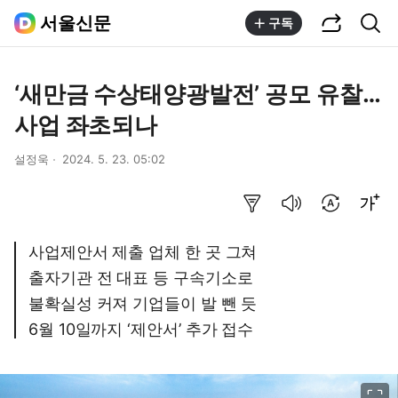
공유하기
통합검색
서울신문
구독
‘새만금 수상태양광발전’ 공모 유찰…
사업 좌초되나
설정욱
2024. 5. 23. 05:02
요약보기
음성으로 듣기
번역 설정
글씨크기 조절하기
사업제안서 제출 업체 한 곳 그쳐
출자기관 전 대표 등 구속기소로
불확실성 커져 기업들이 발 뺀 듯
6월 10일까지 ‘제안서’ 추가 접수
이미지 크게 보기