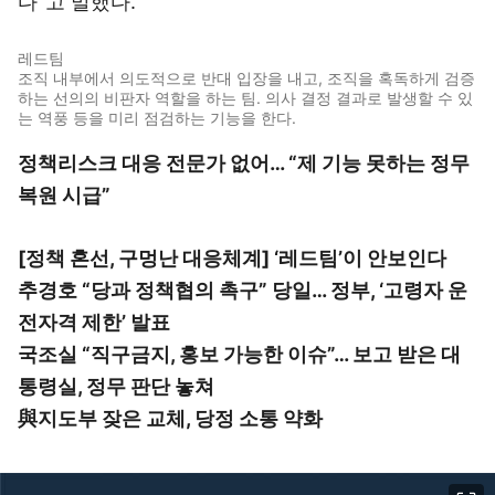
다”고 말했다.
레드팀
조직 내부에서 의도적으로 반대 입장을 내고, 조직을 혹독하게 검증
하는 선의의 비판자 역할을 하는 팀. 의사 결정 결과로 발생할 수 있
는 역풍 등을 미리 점검하는 기능을 한다.
정책리스크 대응 전문가 없어… “제 기능 못하는 정무
복원 시급”
[정책 혼선, 구멍난 대응체계] ‘레드팀’이 안보인다
추경호 “당과 정책협의 촉구” 당일… 정부, ‘고령자 운
전자격 제한’ 발표
국조실 “직구금지, 홍보 가능한 이슈”… 보고 받은 대
통령실, 정무 판단 놓쳐
與지도부 잦은 교체, 당정 소통 약화
이미지 크게 보기