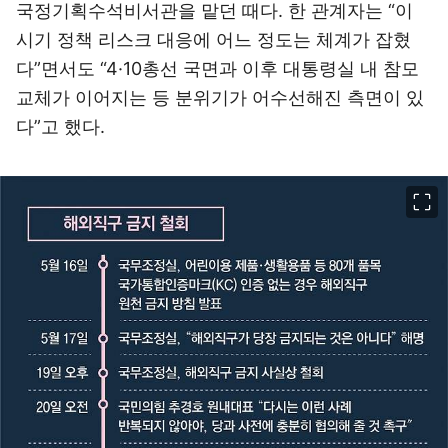
국정기획수석비서관을 맡던 때다. 한 관계자는 “이
시기 정책 리스크 대응에 어느 정도는 체계가 잡혔
다”면서도 “4·10총선 국면과 이후 대통령실 내 참모
교체가 이어지는 등 분위기가 어수선해진 측면이 있
다”고 했다.
이미지 크게 보기