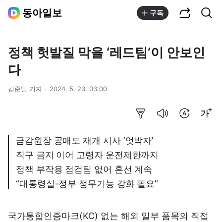
공유하기
통합검색
동아일보
구독
정책 헛발질 막을 ‘레드팀’이 안보인
다
김준일 기자
2024. 5. 23. 03:00
요약보기
음성으로 듣기
번역 설정
글씨크기 조절하기
금감원장 공매도 재개 시사 ‘엇박자’
직구 금지 이어 고령자 운전제한까지
정책 부작용 점검팀 없어 혼선 계속
“대통령실-정부 정무기능 강화 필요”
국가통합인증마크(KC) 없는 해외 일부 품목의 직접