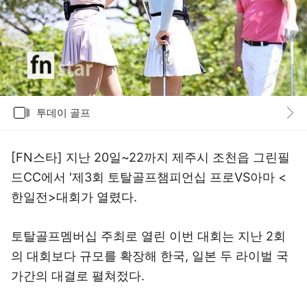
갤러리
투데이 골프
바로가기
[FN스타] 지난 20일~22까지 제주시 조천읍 그린필
드CC에서 '제3회 토탈골프챔피언십 프로VS아마 <
한일전>대회가 열렸다.
토탈골프멤버십 주최로 열린 이번 대회는 지난 2회
의 대회보다 규모를 확장해 한국, 일본 두 라이벌 국
가간의 대결로 펼쳐젔다.