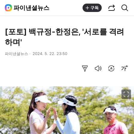
공유하기
통합검색
파이낸셜뉴스
구독
[포토] 백규정-한정은, '서로를 격려
하며'
파이낸셜뉴스
2024. 5. 22. 23:50
요약보기
음성으로 듣기
번역 설정
글씨크기 조절하기
이미지 크게 보기