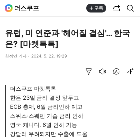
공유하기
통합검색
더스쿠프
구독
유럽, 미 연준과 '헤어질 결심'… 한국
은? [마켓톡톡]
한정연 기자
2024. 5. 22. 19:29
요약보기
음성으로 듣기
번역 설정
글씨크기 조절하기
더스쿠프 마켓톡톡
한은 23일 금리 결정 앞두고
ECB 총재, 6월 금리인하 예고
스위스·스웨덴 기습 금리 인하
영국·캐나다, 6월 인하 가능
강달러 우려되지만 수출에 도움