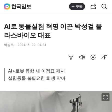
공유하기
통합검색
한국일보
구독
AI로 동물실험 혁명 이끈 박성걸 플
라스바이오 대표
박경우
2024. 5. 22. 04:31
요약보기
음성으로 듣기
번역 설정
글씨크기 조절하기
AI+로봇 융합 새 이정표 제시
실험동물 불필요한 희생 막아
이미지 크게 보기