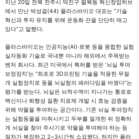
지난 20일 전북 전주시 덕진구 팔복동 혁신창업허브
에서 만난 박성걸(44) 플라스바이오 대표는 “기술
혁신과 투자 유치를 위해 운동화 끈을 단단히 매고
있다”고 말했다.
플라스바이오는 인공지능(AI)·로봇 등을 융합한 실험
실자동화 기술로 국내뿐 아니라 해외에서 주목받는
벤처 회사다. 최근 미국에서 특허를 받은 ‘뇌실 투여
보정장치’는 "최초로 3D프린팅 기술을 적용한 무절
개 실험장치로 동물 뇌실험의 패러다임을 바꿨다"는
평가를 받는다. 뇌실은 뇌척수액이 지나가는 통로로
백신이나 퇴행성 질환 치료제 개발 시 효능 검증을
위해 약물을 투여하는 공간이다. 기존 뇌실 투여장치
는 실험동물을 마취시키고 두부를 절개한 뒤 정확하
게 뇌실을 찾아 주사기로 약물을 투여해야 하는 등
절차가 복잡하고 2~3시간씩 소요됐다. 하지만 플라