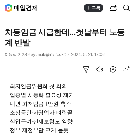
공유하기
통합검색
매일경제
구독
차등임금 시급한데…첫날부터 노동
계 반발
이윤식 기자(leeyunsik@mk.co.kr)
2024. 5. 21. 18:06
요약보기
음성으로 듣기
번역 설정
글씨크기 조절하기
최저임금위원회 첫 회의
업종별 차등화 필요성 제기
내년 최저임금 1만원 촉각
소상공인·자영업자 벼랑끝
실업급여·산재보험도 영향
정부 재정부담 크게 늘듯