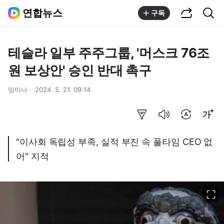
공유하기
통합검색
연합뉴스
구독
테슬라 일부 주주그룹, '머스크 76조
원 보상안' 승인 반대 촉구
임미나
2024. 5. 21. 09:14
요약보기
음성으로 듣기
번역 설정
글씨크기 조절하기
"이사회 독립성 부족, 실적 부진 속 풀타임 CEO 없
어" 지적
이미지 크게 보기