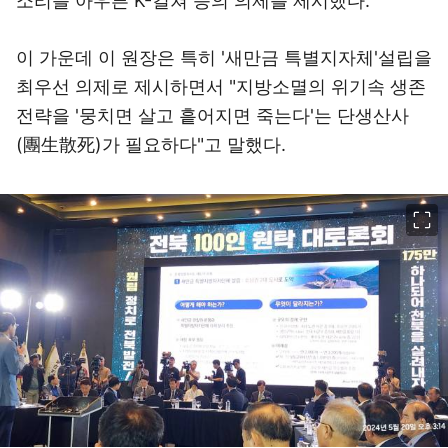
소리를 아우른 K-컬쳐 등의 의제를 제시했다.
이 가운데 이 원장은 특히 '새만금 특별지자체'설립을
최우선 의제로 제시하면서 "지방소멸의 위기속 생존
전략을 '뭉치면 살고 흩어지면 죽는다'는 단생산사
(團生散死)가 필요하다"고 말했다.
이미지 크게 보기