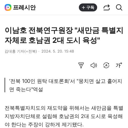
공유하기
통합검색
프레시안
구독
이남호 전북연구원장 "새만금 특별지
자체로 호남권 2대 도시 육성"
김대홍 기자(=전북)
2024. 5. 20. 15:48
요약보기
음성으로 듣기
번역 설정
글씨크기 조절하기
'전북 100인 원탁 대토론회'서 "뭉치면 살고 흩어지
면 죽는다"역설
전북특별자치도의 재도약을 위해서는 새만금을 특별
지방자치단체로 설립해 호남권의 2대 도시로 육성해
야 한다는 주장이 강하게 제기됐다.