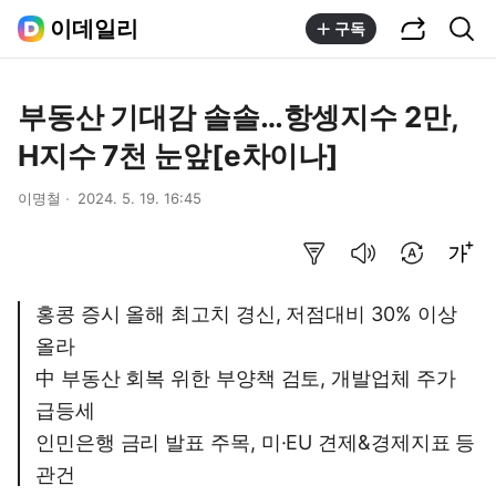
공유하기
통합검색
이데일리
구독
부동산 기대감 솔솔…항셍지수 2만,
H지수 7천 눈앞[e차이나]
이명철
2024. 5. 19. 16:45
요약보기
음성으로 듣기
번역 설정
글씨크기 조절하기
홍콩 증시 올해 최고치 경신, 저점대비 30% 이상
올라
中 부동산 회복 위한 부양책 검토, 개발업체 주가
급등세
인민은행 금리 발표 주목, 미·EU 견제&경제지표 등
관건