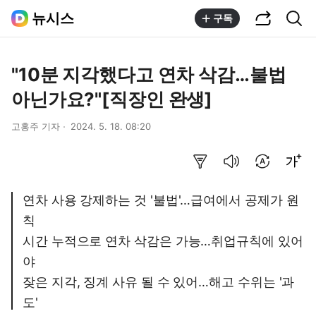
공유하기
통합검색
뉴시스
구독
"10분 지각했다고 연차 삭감…불법
아닌가요?"[직장인 완생]
고홍주 기자
2024. 5. 18. 08:20
요약보기
음성으로 듣기
번역 설정
글씨크기 조절하기
연차 사용 강제하는 것 '불법'…급여에서 공제가 원
칙
시간 누적으로 연차 삭감은 가능…취업규칙에 있어
야
잦은 지각, 징계 사유 될 수 있어…해고 수위는 '과
도'