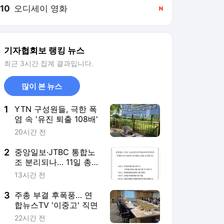
10
오디세이 영화
,신규
기자협회보 랭킹 뉴스
최근 3시간 집계 결과입니다.
많이 본 뉴스
1
YTN 구성원들, 극한 폭
염 속 '유진 퇴출 108배'
20시간 전
2
중앙일보·JTBC 통합노
조 분리되나… 11일 총회
서 결정
13시간 전
3
주총 부결 후폭풍… 연
합뉴스TV '이중고' 직면
22시간 전