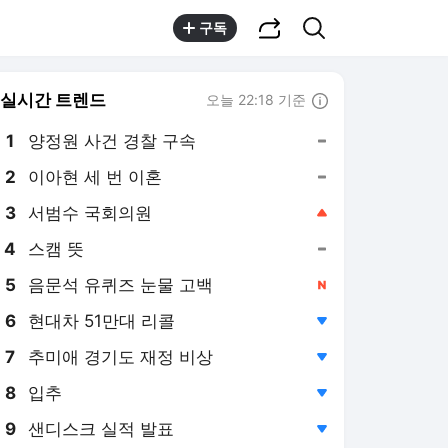
공유하기
검색
구독
실시간 트렌드
오늘 22:18 기준
툴팁보기
1
양정원 사건 경찰 구속
,유지
2
이아현 세 번 이혼
,유지
3
서범수 국회의원
,상승
4
스캠 뜻
,유지
5
음문석 유퀴즈 눈물 고백
,신규
6
현대차 51만대 리콜
,하락
7
추미애 경기도 재정 비상
,하락
8
입추
,하락
9
샌디스크 실적 발표
,하락