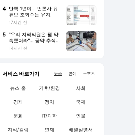
4
탄핵 1년여… 언론사 유
튜브 조회수는 유지, 구
독 성장세 꺾여
17시간 전
5
"우리 지역의원은 뭘 약
속했더라"… 공약 추적
단 다시 뭉쳤다
14시간 전
서비스 바로가기
뉴스
연예
스포츠
뉴스 홈
기후/환경
사회
경제
정치
국제
문화
IT/과학
인물
지식/칼럼
연재
배열설명서