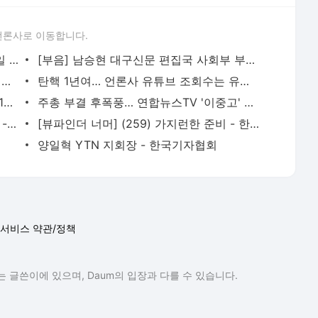
언론사로 이동합니다.
중앙일보·JTBC 통합노조 분리되나… 11일 총회서 결정 - 한국기자협회
[부음] 남승현 대구신문 편집국 사회부 부국장 모친상 - 한국기자협회
"우리 지역의원은 뭘 약속했더라"… 공약 추적단 다시 뭉쳤다 - 한국기자협회
탄핵 1년여… 언론사 유튜브 조회수는 유지, 구독 성장세 꺾여 - 한국기자협회
YTN 구성원들, 극한 폭염 속 '유진 퇴출 108배' - 한국기자협회
주총 부결 후폭풍… 연합뉴스TV '이중고' 직면 - 한국기자협회
MBC 사장 24일부터 공모… 9월 중 결정 - 한국기자협회
[뷰파인더 너머] (259) 가지런한 준비 - 한국기자협회
양일혁 YTN 지회장 - 한국기자협회
서비스 약관/정책
 글쓴이에 있으며, Daum의 입장과 다를 수 있습니다.