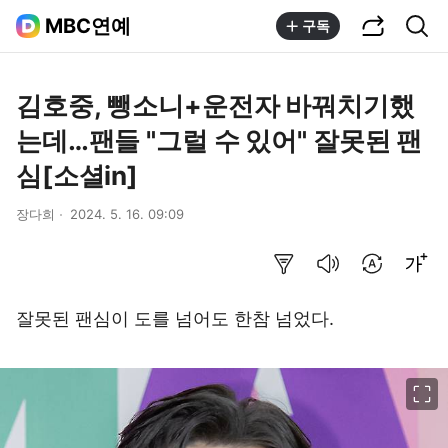
공유하기
통합검색
MBC연예
구독
김호중, 뺑소니+운전자 바꿔치기했
는데…팬들 "그럴 수 있어" 잘못된 팬
심[소셜in]
장다희
2024. 5. 16. 09:09
요약보기
음성으로 듣기
번역 설정
글씨크기 조절하기
잘못된 팬심이 도를 넘어도 한참 넘었다.
이미지 크게 보기