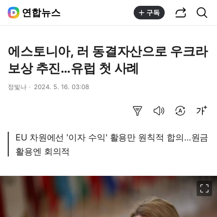
공유하기
통합검색
연합뉴스
구독
에스토니아, 러 동결자산으로 우크라
보상 추진…유럽 첫 사례
정빛나
2024. 5. 16. 03:08
요약보기
음성으로 듣기
번역 설정
글씨크기 조절하기
EU 차원에선 '이자 수익' 활용만 원칙적 합의…원금
활용엔 회의적
이미지 크게 보기