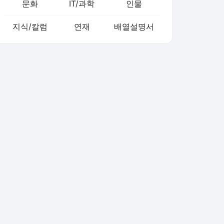
문화
IT/과학
인물
지식/칼럼
연재
배열설명서