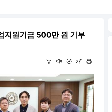
업지원기금 500만 원 기부
요약보기
음성으로 듣기
번역 설정
글씨크기 조절하기
인쇄하기