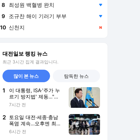
8
최성원 백혈병 완치
,하락
9
조규찬 해이 기러기 부부
,하락
10
신천지
,신규
대전일보 랭킹 뉴스
최근 3시간 집계 결과입니다.
많이 본 뉴스
탐독한 뉴스
1
이 대통령, ISA·'주가 누
르기 방지법' 제동…"원
점 재검토"
7시간 전
2
토요일 대전·세종·충남
폭염 계속…오후엔 최대
40㎜ 소나기
6시간 전