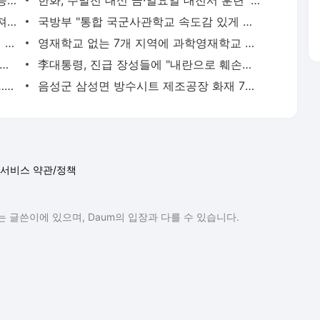
[뉴스 즉설]호남 여론조사 김민석 4대 0승, 정청래 노사모에 SOS 왜? - 대전일보
한화, 주말전 대신 금·일요일 대전서 훈련 '재정비'… 두산 상대로 반등 노린다 - 대전일보
빌라 창호 교체 중 3층서 추락…50대 숨져 - 대전일보
국방부 "통합 국군사관학교 속도감 있게 추진…군 정체성 확립" - 대전일보
정부 보조금 부정수급 역대 최대…지난해 1296억 원 적발 - 대전일보
영재학교 없는 7개 지역에 과학영재학교 생긴다…정부, 3곳 지정 공모 - 대전일보
전통시장서 엉터리 태극 문양 상품 판매…"해외도 아닌데" - 대전일보
李대통령, 진급 장성들에 "내란으로 훼손된 軍 신뢰 회복해 달라" - 대전일보
대전, 인구 100만명당 식중독 환자 최다…지난해 685명 기록 - 대전일보
음성군 삼성면 방수시트 제조공장 화재 7시간째 진화 중, 부상 1명 - 대전일보
서비스 약관/정책
 글쓴이에 있으며, Daum의 입장과 다를 수 있습니다.