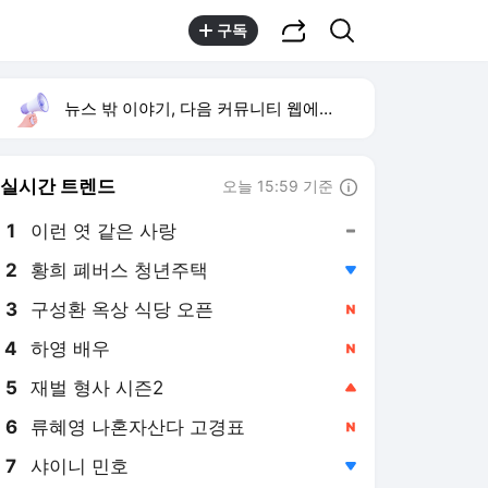
공유하기
검색
구독
뉴스 밖 이야기, 다음 커뮤니티 웹에서 보기
실시간 트렌드
오늘 15:59 기준
툴팁보기
1
이런 엿 같은 사랑
,유지
2
황희 폐버스 청년주택
,하락
3
구성환 옥상 식당 오픈
,신규
4
하영 배우
,신규
5
재벌 형사 시즌2
,상승
6
류혜영 나혼자산다 고경표
,신규
7
샤이니 민호
,하락