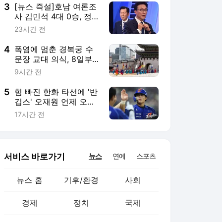
3
[뉴스 즉설]호남 여론조
사 김민석 4대 0승, 정
청래 노사모에 SOS 왜?
23시간 전
4
폭염에 멈춘 경복궁 수
문장 교대 의식, 8일부
터 다시 열린다
9시간 전
5
힘 빠진 한화 타선에 '반
깁스' 오재원 언제 오
나… "상체 훈련 중, 시즌
17시간 전
내 복귀 가능"
서비스 바로가기
뉴스
연예
스포츠
뉴스 홈
기후/환경
사회
경제
정치
국제