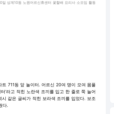
30일 상계10동 노원어르신휴센터 꽃할배 요리사 소모임 활동
트 711동 앞 놀이터. 어르신 20여 명이 모여 몸풀
센터’라고 적힌 노란색 조끼를 입고 한 줄로 쭉 늘어
역시 같은 글씨가 적힌 보라색 조끼를 입었다. 보조
줬다.