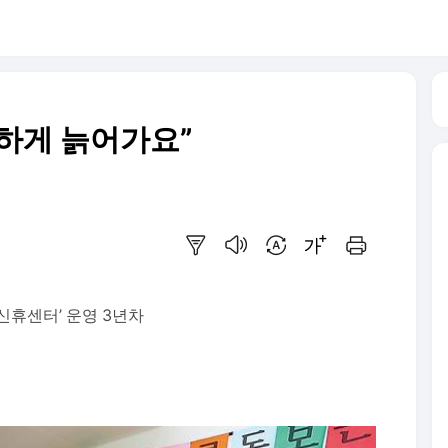
하게 늙어가요”
요약보기
음성으로 듣기
번역 설정
글씨크기 조절하기
인쇄하기
신휴센터’ 운영 3년차