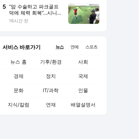
5
“암 수술하고 파크골프
덕에 체력 회복”…시니어
전신 운동으로 각광
16시간 전
서비스 바로가기
뉴스
연예
스포츠
뉴스 홈
기후/환경
사회
경제
정치
국제
문화
IT/과학
인물
지식/칼럼
연재
배열설명서