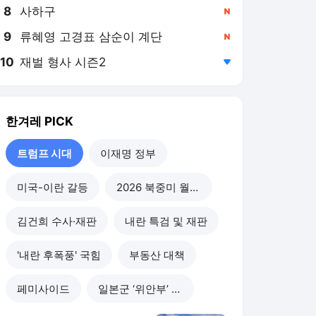
8
사하구
,신규
9
류혜영 고경표 삼순이 계단
,신규
10
재벌 형사 시즌2
,하락
한겨레
PICK
트럼프 시대
이재명 정부
미국-이란 갈등
2026 북중미 월드컵
김건희 수사·재판
내란 특검 및 재판
'내란 후폭풍' 국힘
부동산 대책
페미사이드
일본군 ‘위안부’ 피해