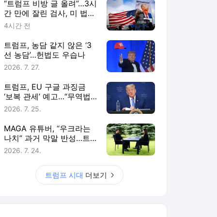
“트럼프 비방 글 올려”…3시
간 만에 잘린 검사, 미 법무
부 상대 소송
4시간 전
트럼프, 농담 같지 않은 ‘3
선 농담’…헌법도 우습나
2026. 7. 27.
트럼프, EU 구글 과징금
‘보복 관세’ 예고…“무역법
301조 조사 개시”
2026. 7. 25.
MAGA 유튜버, “우크라는
나치” 과거 막말 반성…트
럼프 “잘했어!!!”
2026. 7. 24.
트럼프 시대
더보기