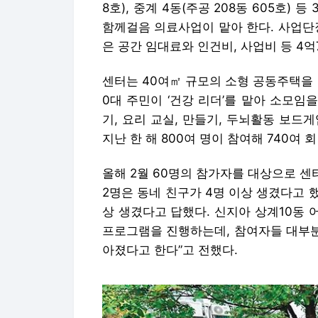
8호), 중계 4동(주공 208동 605호)
함께걸음 의료사업이 맡아 한다. 사업단장
은 공간 임대료와 인건비, 사업비 등 4억
센터는 40여㎡ 규모의 소형 공동주택을 소
0대 주민이 ‘건강 리더’를 맡아 소모임을
기, 요리 교실, 만들기, 두뇌활동 보드게
지난 한 해 800여 명이 참여해 740여
올해 2월 60명의 참가자를 대상으로 센
2명은 동네 친구가 4명 이상 생겼다고 했
상 생겼다고 답했다. 신지아 상계10동 
프로그램을 진행하는데, 참여자들 대부분
아졌다고 한다”고 전했다.