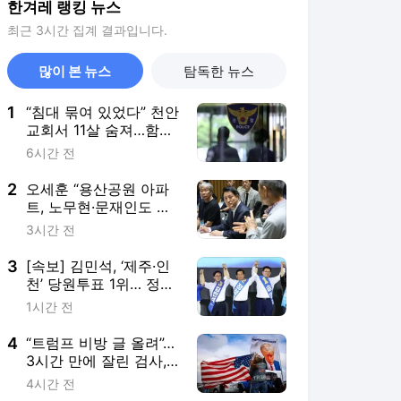
한겨레 랭킹 뉴스
최근 3시간 집계 결과입니다.
많이 본 뉴스
탐독한 뉴스
1
“침대 묶여 있었다” 천안
교회서 11살 숨져…함께
지내던 신도들 수사
6시간 전
2
오세훈 “용산공원 아파
트, 노무현·문재인도 반
대했다…1㎝ 훼손도 안
3시간 전
돼”
3
[속보] 김민석, ‘제주·인
천’ 당원투표 1위… 정청
래 5%p 차이 제쳐
1시간 전
4
“트럼프 비방 글 올려”…
3시간 만에 잘린 검사,
미 법무부 상대 소송
4시간 전