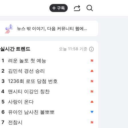
공유하기
검색
구독
뉴스 밖 이야기, 다음 커뮤니티 웹에서 보기
실시간 트렌드
오늘 11:58 기준
툴팁보기
1
려운 놀토 첫 예능
,신규
2
김민석 경선 승리
,상승
3
1236회 로또 당첨 번호
,신규
4
맨시티 이강인 칭찬
,신규
5
사랑이 온다
,상승
6
유아인 남사친 볼뽀뽀
,하락
7
전참시
,신규